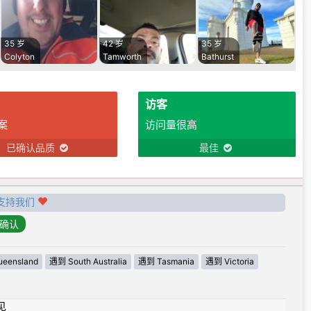
35 岁
42 岁
35 岁
Colyton
Tamworth
Bathurst
访客
案
访问量很高
已确认品质
最佳
支持我们
eensland
遇到 South Australia
遇到 Tasmania
遇到 Victoria
见