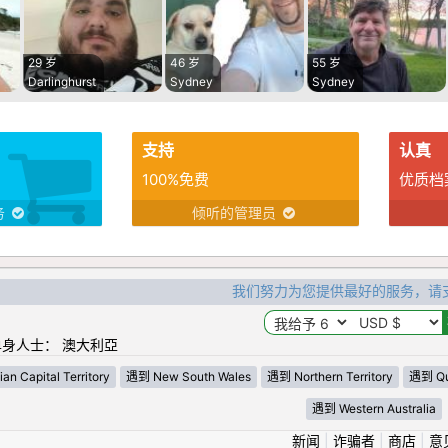
29 岁
46 岁
55 岁
Darlinghurst
Sydney
Sydney
支持
认真
100%免费
优质档
务
倾听的管理员
我们努力为您提供最好的服务，请
身人士： 澳大利亞
an Capital Territory
遇到 New South Wales
遇到 Northern Territory
遇到 Qu
遇到 Western Australia
新闻
|
诈骗者
|
商店
|
意