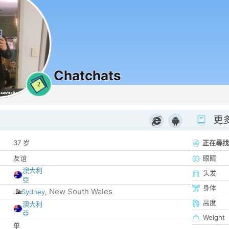
Chatchats
2
更
37 岁
正在尋找
友谊
眼睛
澳大利
头发
亞
身体
New South Wales
Sydney
,
高度
澳大利
亞
Weight
单