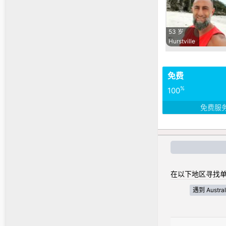
53 岁
Hurstville
免费
%
100
免费服
在以下地区寻找单
遇到 Australi