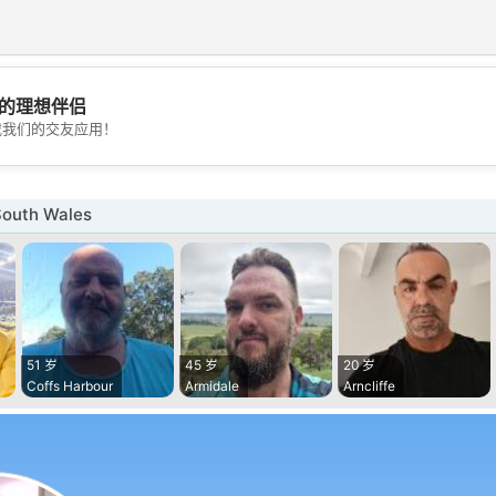
的理想伴侣
💖
载我们的交友应用！
💕
outh Wales
51 岁
45 岁
20 岁
Coffs Harbour
Armidale
Arncliffe