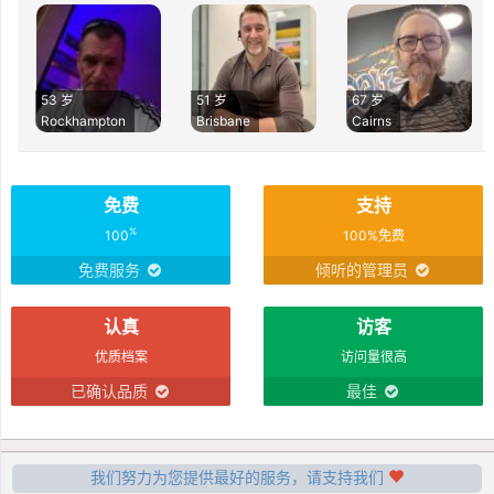
53 岁
51 岁
67 岁
Rockhampton
Brisbane
Cairns
免费
支持
%
100
100%免费
免费服务
倾听的管理员
认真
访客
优质档案
访问量很高
已确认品质
最佳
我们努力为您提供最好的服务，请支持我们