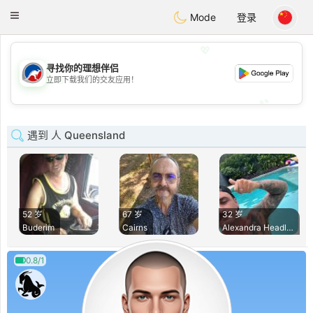
Australia
Chat
Toggle
Mode
登录
navigation
💖
寻找你的理想伴侣
💖
立即下载我们的交友应用！
💕
💕
遇到 人 Queensland
52 岁
67 岁
32 岁
Buderim
Cairns
Alexandra Headland
0.8/1