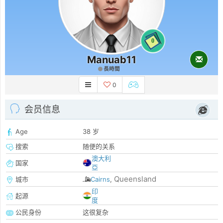
0
Manuab11
長時間
0
会员信息
Age
38 岁
搜索
随便的关系
澳大利
国家
亞
Queensland
城市
Cairns
,
印
起源
度
公民身份
这很复杂