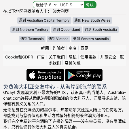
在以下地区寻找单身人士： 澳大利亞
遇到 Australian Capital Territory
遇到 New South Wales
遇到 Northern Territory
遇到 Queensland
遇到 South Australia
遇到 Tasmania
遇到 Victoria
遇到 Western Australia
新闻
|
诈骗者
|
商店
|
意见
Cookie和GDPR
|
广告
|
关于我们
|
隐私
|
使用条款
|
儿童安全
|
联
系我们
|
常见问题
免费澳大利亚交友中心 - 从海岸到海岸的联系
G'day! 发现澳大利亚最友好的社区，认识真正的当地人。Australia-
chat.com连接从悉尼港到珀斯海滩的澳大利亚人，汇聚寻求友谊、陪
伴和有意义关系的人们。
无论您身在充满活力的墨尔本、热带达尔文还是大陆上的任何地方，
都能找到与您价值观和生活方式偏好相符的兼容澳大利亚人。
我们完全免费的平台消除了连接的障碍——没有会员费，没有隐藏成
本，只有认识其他澳大利亚人的真实机会。