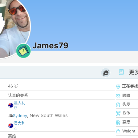
James79
2
更
46 岁
正在尋找
认真的关系
眼睛
澳大利
头发
亞
身体
New South Wales
Sydney
,
高度
澳大利
亞
Weight
离婚