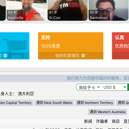
53 岁
41 岁
50 岁
Hurstville
St Clair
Bankstown
支持
认真
100%免费
优质档
务
倾听的管理员
我们努力为您提供最好的服务，请
身人士： 澳大利亞
an Capital Territory
遇到 New South Wales
遇到 Northern Territory
遇到 Qu
遇到 Western Australia
新闻
|
诈骗者
|
商店
|
意