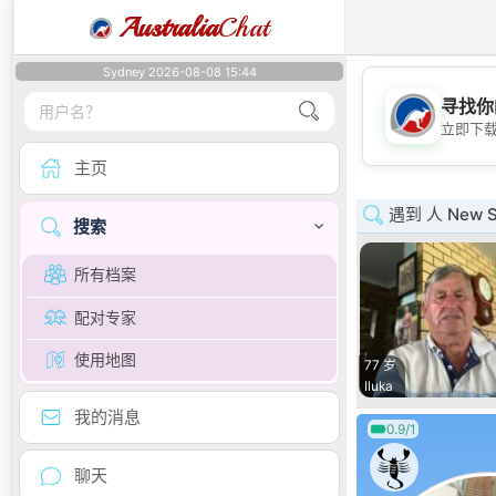
Australia
Chat
Sydney 2026-08-08 15:44
寻找你
立即下
主页
遇到 人 New S
搜索
所有档案
配对专家
使用地图
77 岁
Iluka
我的消息
0.9/1
聊天