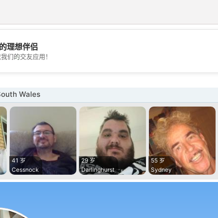
的理想伴侣
💖
载我们的交友应用！
💕
outh Wales
41 岁
29 岁
55 岁
Cessnock
Darlinghurst
Sydney