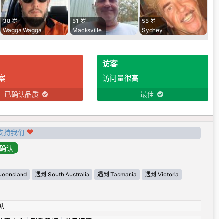
38 岁
51 岁
55 岁
Wagga Wagga
Macksville
Sydney
访客
案
访问量很高
已确认品质
最佳
支持我们
eensland
遇到 South Australia
遇到 Tasmania
遇到 Victoria
见