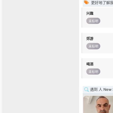
更好地了解
兴趣
未标明
郊游
未标明
喝酒
未标明
遇到 人 New S