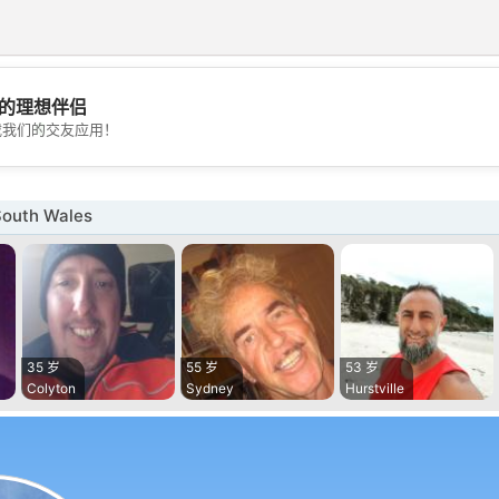
的理想伴侣
💖
载我们的交友应用！
💕
outh Wales
35 岁
55 岁
53 岁
Colyton
Sydney
Hurstville