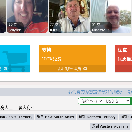
35 岁
77 岁
51 岁
Colyton
Iluka
Macksville
支持
认真
100%免费
优质档
务
倾听的管理员
我们努力为您提供最好的服务，请
身人士： 澳大利亞
an Capital Territory
遇到 New South Wales
遇到 Northern Territory
遇到 Qu
遇到 Western Australia