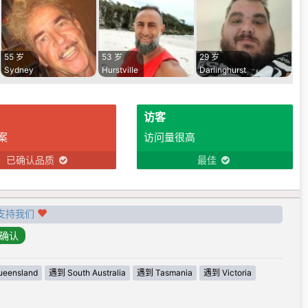
55 岁
53 岁
29 岁
Sydney
Hurstville
Darlinghurst
访客
案
访问量很高
已确认品质
最佳
支持我们
eensland
遇到 South Australia
遇到 Tasmania
遇到 Victoria