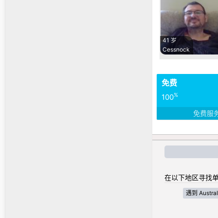
41 岁
Cessnock
免费
%
100
免费服
在以下地区寻找单
遇到 Australi