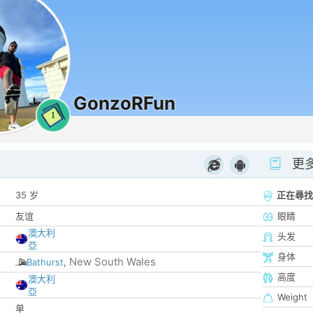
GonzoRFun
1
更
35 岁
正在尋找
友谊
眼睛
澳大利
头发
亞
身体
New South Wales
Bathurst
,
高度
澳大利
亞
Weight
单