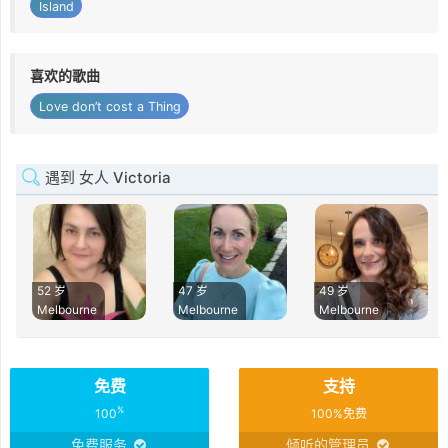
Island
喜欢的歌曲
Love don’t cost a Thing
遇到 女人 Victoria
52 岁
47 岁
49 岁
Melbourne
Melbourne
Melbourne
免费
支持
%
100
100%免费
免费服务
倾听的管理员