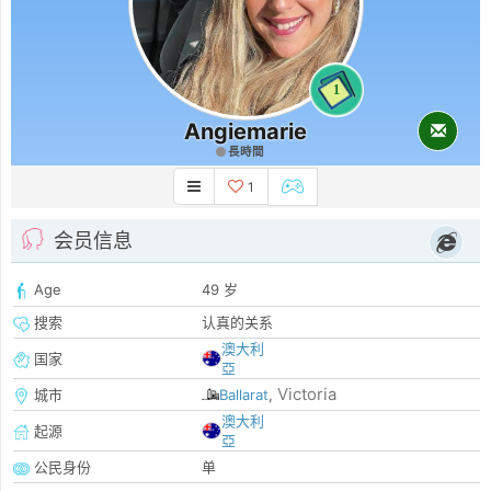
1
Angiemarie
長時間
1
会员信息
Age
49 岁
搜索
认真的关系
澳大利
国家
亞
Victoria
城市
Ballarat
,
澳大利
起源
亞
公民身份
单