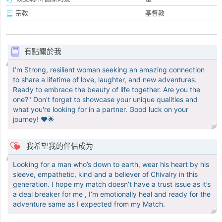
宗教
基督教
有點關於我
I’m Strong, resilient woman seeking an amazing connection
to share a lifetime of love, laughter, and new adventures.
Ready to embrace the beauty of life together. Are you the
one?" Don't forget to showcase your unique qualities and
what you're looking for in a partner. Good luck on your
journey! ❤️🌟
我希望我的伴侣成为
Looking for a man who’s down to earth, wear his heart by his
sleeve, empathetic, kind and a believer of Chivalry in this
generation. I hope my match doesn’t have a trust issue as it’s
a deal breaker for me , I’m emotionally heal and ready for the
adventure same as I expected from my Match.