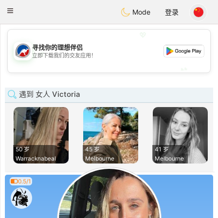
Australia
Chat
Toggle
Mode
登录
navigation
💖
寻找你的理想伴侣
💖
立即下载我们的交友应用！
💕
💕
遇到 女人 Victoria
50 岁
45 岁
41 岁
Warracknabeal
Melbourne
Melbourne
0.5/1