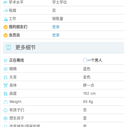
学术水平
学士学位
吸烟
否
工作
销售量
我的朋友们
登录
会员自
登录
更多细节
正在尋找
一个男人
眼睛
蓝色
头发
金色
身体
胖一点
高度
162 cm
Weight
65 Kg
有孩子们
否
想生孩子
是
改变城市/国家的爱
是