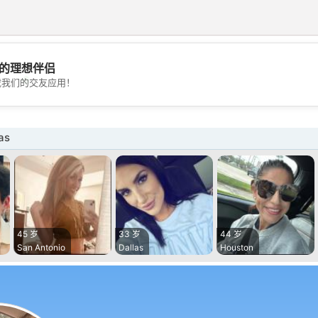
的理想伴侣
💖
载我们的交友应用！
💕
as
45 岁
33 岁
44 岁
San Antonio
Dallas
Houston