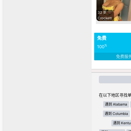
32 岁
Crockett
免费
%
100
免费服
在以下地区寻找单
遇到 Alabama
遇到 Columbia
遇到 Kentu