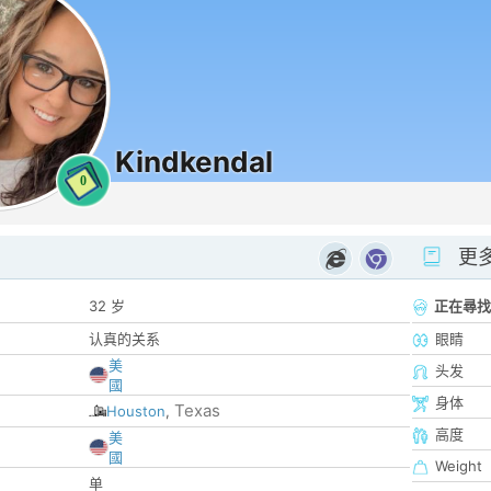
Kindkendal
0
更
32 岁
正在尋找
认真的关系
眼睛
美
头发
國
身体
Texas
Houston
,
高度
美
國
Weight
单