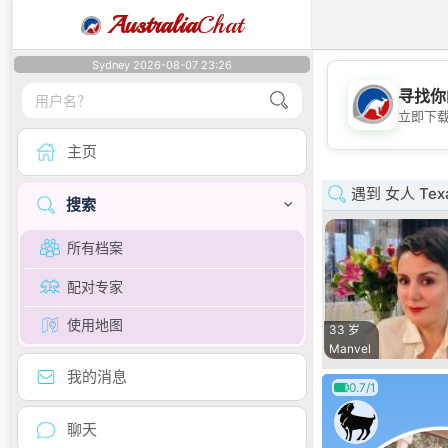
Australia
Chat
Sydney 2026-08-07 23:26
寻找你
立即下
主页
遇到 女人 Tex
搜索
所有档案
配对专家
使用地图
33 岁
Manvel
我的消息
0.7/1
聊天