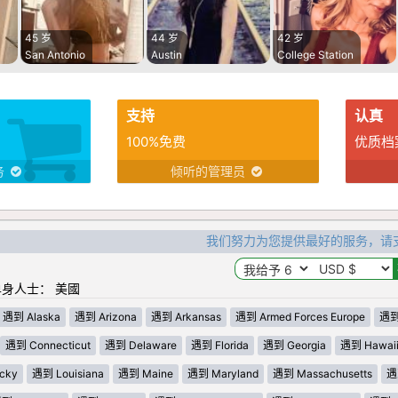
45 岁
44 岁
42 岁
San Antonio
Austin
College Station
支持
认真
100%免费
优质档
务
倾听的管理员
我们努力为您提供最好的服务，请
身人士： 美國
遇到 Alaska
遇到 Arizona
遇到 Arkansas
遇到 Armed Forces Europe
遇到 
遇到 Connecticut
遇到 Delaware
遇到 Florida
遇到 Georgia
遇到 Hawai
cky
遇到 Louisiana
遇到 Maine
遇到 Maryland
遇到 Massachusetts
遇