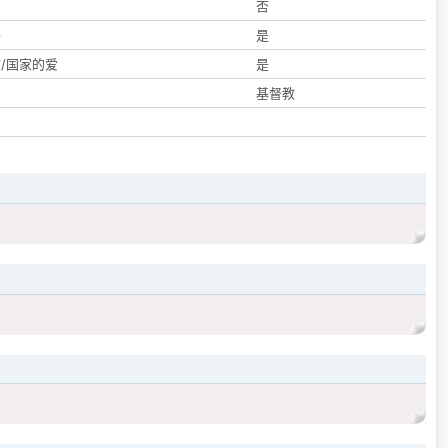
们
否
子
是
/国家的爱
是
基督教