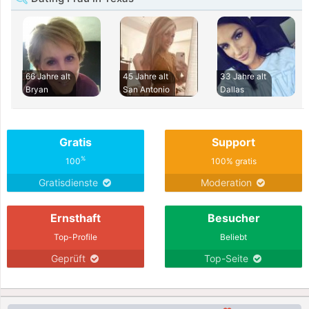
66 Jahre alt
45 Jahre alt
33 Jahre alt
Bryan
San Antonio
Dallas
Gratis
Support
%
100
100% gratis
Gratisdienste
Moderation
Ernsthaft
Besucher
Top-Profile
Beliebt
Geprüft
Top-Seite