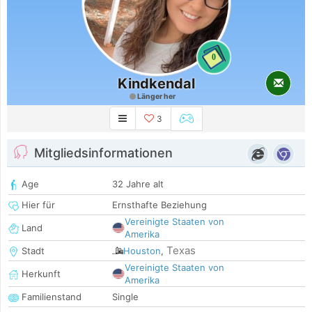
0
Kindkendal
Länger her
3
Mitgliedsinformationen
Age
32 Jahre alt
Hier für
Ernsthafte Beziehung
Vereinigte Staaten von
Land
Amerika
Texas
Stadt
Houston
,
Vereinigte Staaten von
Herkunft
Amerika
Familienstand
Single