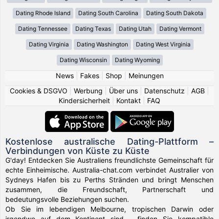
Dating Rhode Island
Dating South Carolina
Dating South Dakota
Dating Tennessee
Dating Texas
Dating Utah
Dating Vermont
Dating Virginia
Dating Washington
Dating West Virginia
Dating Wisconsin
Dating Wyoming
News
|
Fakes
|
Shop
|
Meinungen
Cookies & DSGVO
|
Werbung
|
Über uns
|
Datenschutz
|
AGB
|
Kindersicherheit
|
Kontakt
|
FAQ
Kostenlose australische Dating-Plattform –
Verbindungen von Küste zu Küste
G'day! Entdecken Sie Australiens freundlichste Gemeinschaft für
echte Einheimische. Australia-chat.com verbindet Australier von
Sydneys Hafen bis zu Perths Stränden und bringt Menschen
zusammen, die Freundschaft, Partnerschaft und
bedeutungsvolle Beziehungen suchen.
Ob Sie im lebendigen Melbourne, tropischen Darwin oder
irgendwo auf dem Kontinent sind – finden Sie kompatible