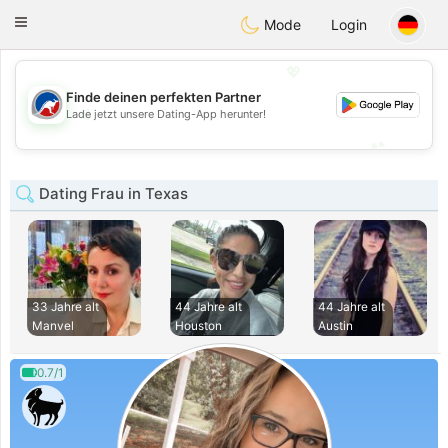
Australia
Chat
Toggle
Mode
Login
navigation
💖
Finde deinen perfekten Partner
💖
Lade jetzt unsere Dating-App herunter!
💕
💕
Dating Frau in Texas
33 Jahre alt
44 Jahre alt
44 Jahre alt
Manvel
Houston
Austin
0.7/1