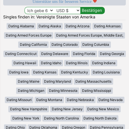
Unterstütze uns für besseren Service
Singles finden in: Vereinigte Staaten von Amerika
Dating Alabama
Dating Alaska
Dating Arizona
Dating Arkansas
Dating Armed Forces Europe
Dating Armed Forces Europe, Middle East,
Dating California
Dating Colorado
Dating Columbia
Dating Connecticut
Dating Delaware
Dating Florida
Dating Georgia
Dating Hawaii
Dating Idaho
Dating Illinois
Dating Indiana
Dating Iowa
Dating Kansas
Dating Kentucky
Dating Louisiana
Dating Maine
Dating Maryland
Dating Massachusetts
Dating Michigan
Dating Minnesota
Dating Mississippi
Dating Missouri
Dating Montana
Dating Nebraska
Dating Nevada
Dating New Hampshire
Dating New Jersey
Dating New Mexico
Dating New York
Dating North Carolina
Dating North Dakota
Dating Ohio
Dating Oklahoma
Dating Oregon
Dating Pennsylvania