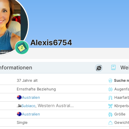
Alexis6754
2
informationen
Wei
37 Jahre alt
Suche 
Ernsthafte Beziehung
Augenf
Australien
Haarfar
Western Austral...
Subiaco
,
Körperb
Australien
Größe
Single
Gewich