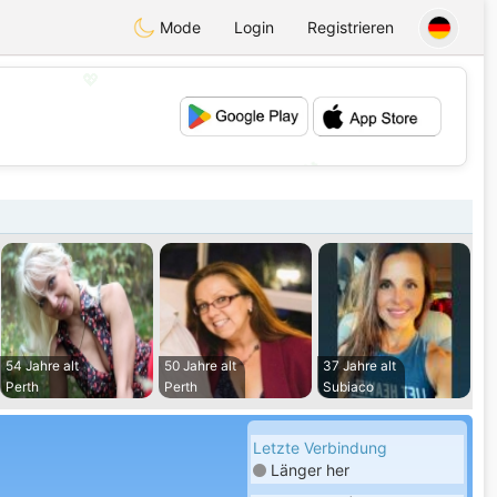
Mode
Login
Registrieren
💖
💕
54 Jahre alt
50 Jahre alt
37 Jahre alt
Perth
Perth
Subiaco
Letzte Verbindung
Länger her