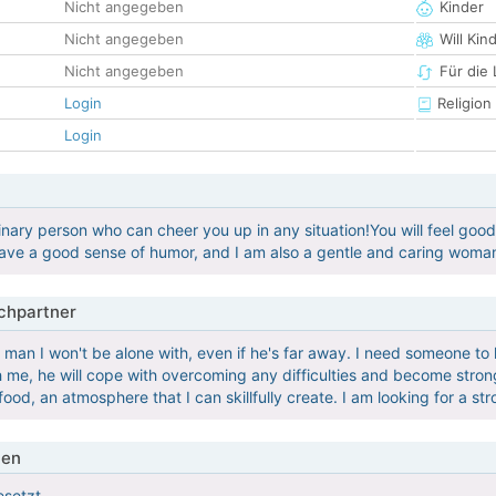
Nicht angegeben
Kinder
Nicht angegeben
Will Kin
Nicht angegeben
Für die
Login
Religion
Login
inary person who can cheer you up in any situation!You will feel goo
have a good sense of humor, and I am also a gentle and caring woman
hpartner
 a man I won't be alone with, even if he's far away. I need someone 
h me, he will cope with overcoming any difficulties and become stron
food, an atmosphere that I can skillfully create. I am looking for a st
ien
esetzt