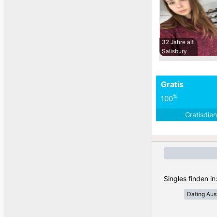
32 Jahre alt
Salisbury
Gratis
%
100
Gratisdie
Singles finden in
Dating Aust