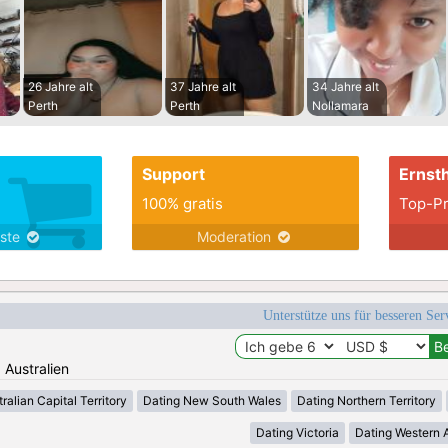
26 Jahre alt
37 Jahre alt
34 Jahre alt
Perth
Perth
Nollamara
Support
Ernsth
100% gratis
Top-Pr
nste
Moderation
Unterstütze uns für besseren Se
: Australien
ralian Capital Territory
Dating New South Wales
Dating Northern Territory
Dating Victoria
Dating Western A