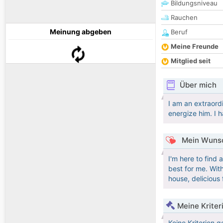
Bildungsniveau
Rauchen
Meinung abgeben
Beruf
Meine Freunde
Mitglied seit
Über mich
I am an extraord
energize him. I 
Mein Wunsc
I'm here to find
best for me. Wit
house, delicious 
Meine Kriter
Keine Kriterien g