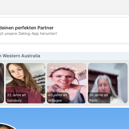
deinen perfekten Partner
💖
tzt unsere Dating-App herunter!
💕
n Western Australia
32 Jahre alt
40 Jahre alt
56 Jahre alt
Salisbury
Willagee
Perth