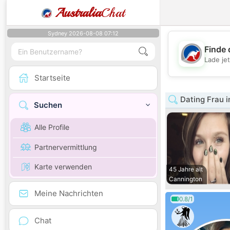
Australia
Chat
Sydney 2026-08-08 07:12
Finde 
Lade je
Startseite
Dating Frau i
Suchen
Alle Profile
Partnervermittlung
Karte verwenden
45 Jahre alt
Cannington
Meine Nachrichten
0.8/1
Chat