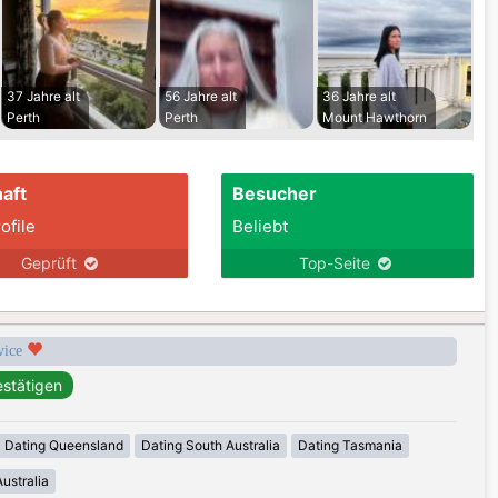
37 Jahre alt
56 Jahre alt
36 Jahre alt
Perth
Perth
Mount Hawthorn
aft
Besucher
ofile
Beliebt
Geprüft
Top-Seite
rvice
Dating Queensland
Dating South Australia
Dating Tasmania
ustralia