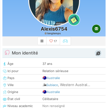
2
Alexis6754
longtemps
17
Mon identité
Âge
37 ans
Ici pour
Relation sérieuse
Pays
Australie
Western Austral...
Ville
Subiaco
,
Origine
Australie
État civil
Célibataire
Niveau academic
Non renseigné