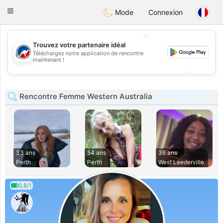
Australia
Chat
Toggle
Mode
Connexion
navigation
💖
Trouvez votre partenaire idéal
Téléchargez notre application de rencontre
💖
maintenant !
💕
💕
Rencontre Femme Western Australia
33 ans
54 ans
36 ans
Perth
Perth
West Leederville
0.8/1