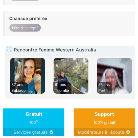
Chanson préférée
Non renseigné
Rencontre Femme Western Australia
37 ans
61 ans
56 ans
Subiaco
Thornlie
Perth
Gratuit
Support
%
100
100% gratuit
Services gratuits
Modérateurs à l'écoute