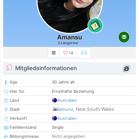
1
Amansu
Länger her
14
Mitgliedsinformationen
Age
30 Jahre alt
Hier für
Ernsthafte Beziehung
Land
Australien
New South Wales
Stadt
Bathurst
,
Herkunft
Australien
Familienstand
Single
Bildungsniveau
Nicht angegeben