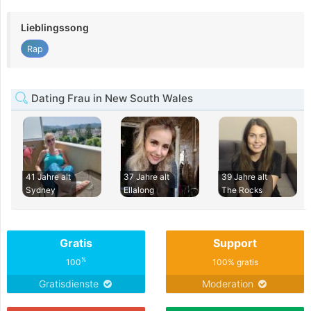
Lieblingssong
Rap
Dating Frau in New South Wales
41 Jahre alt
37 Jahre alt
39 Jahre alt
Sydney
Ellalong
The Rocks
Gratis
Support
%
100
100% gratis
Gratisdienste
Moderation