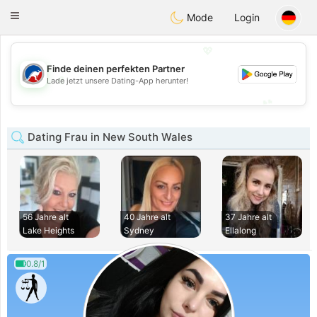
Australia
Chat
Toggle
Mode
Login
navigation
💖
Finde deinen perfekten Partner
💖
Lade jetzt unsere Dating-App herunter!
💕
💕
Dating Frau in New South Wales
56 Jahre alt
40 Jahre alt
37 Jahre alt
Lake Heights
Sydney
Ellalong
0.8/1