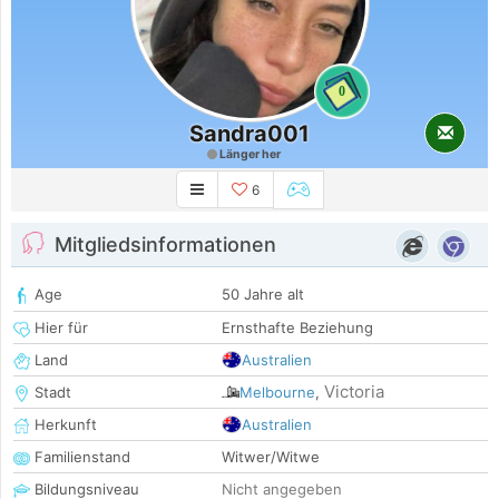
0
Sandra001
Länger her
6
Mitgliedsinformationen
Age
50 Jahre alt
Hier für
Ernsthafte Beziehung
Land
Australien
Victoria
Stadt
Melbourne
,
Herkunft
Australien
Familienstand
Witwer/Witwe
Bildungsniveau
Nicht angegeben