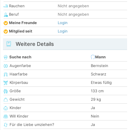
Rauchen
Nicht angegeben
Beruf
Nicht angegeben
Meine Freunde
Login
Mitglied seit
Login
Weitere Details
Suche nach
Mann
Augenfarbe
Bernstein
Haarfarbe
Schwarz
Körperbau
Etwas füllig
Größe
133 cm
Gewicht
29 kg
Kinder
Ja
Will Kinder
Nein
Für die Liebe umziehen?
Ja