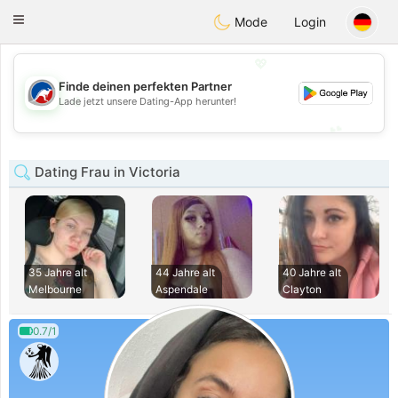
Australia
Chat
Toggle
Mode
Login
navigation
💖
Finde deinen perfekten Partner
💖
Lade jetzt unsere Dating-App herunter!
💕
💕
Dating Frau in Victoria
35 Jahre alt
44 Jahre alt
40 Jahre alt
Melbourne
Aspendale
Clayton
0.7/1