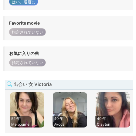
はい、適度に
Favorite movie
指定されていない
お気に入りの曲
指定されていない
出会い 女 Victoria
52 年
40 年
40 年
Melbourne
Avoca
Clayton