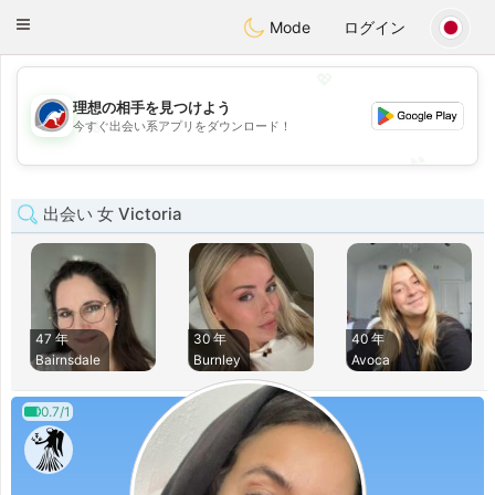
Australia
Chat
Toggle
Mode
ログイン
navigation
💖
理想の相手を見つけよう
💖
今すぐ出会い系アプリをダウンロード！
💕
💕
出会い 女 Victoria
47 年
30 年
40 年
Bairnsdale
Burnley
Avoca
0.7/1