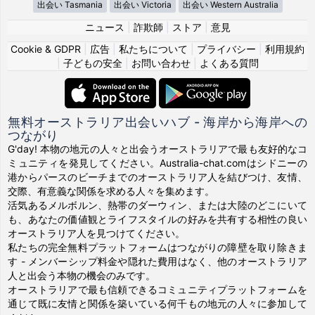
出会い Tasmania
出会い Victoria
出会い Western Australia
ニュース
|
詐欺師
|
ストア
|
意見
Cookie & GDPR
|
広告
|
私たちについて
|
プライバシー
|
利用規約
|
子どもの安全
|
お問い合わせ
|
よくある質問
無料オーストラリア出会いハブ - 海岸から海岸への
つながり
G'day! 本物の地元の人々と出会うオーストラリアで最も友好的なコ
ミュニティを発見してください。Australia-chat.comはシドニーの
港からパースのビーチまでのオーストラリア人を結びつけ、友情、
交際、有意義な関係を求める人々を集めます。
活気あるメルボルン、熱帯のダーウィン、または大陸のどこにいて
も、あなたの価値観とライフスタイルの好みを共有する相性の良い
オーストラリア人を見つけてください。
私たちの完全無料プラットフォームはつながりの障壁を取り除きま
す - メンバーシップ料金や隠れた費用はなく、他のオーストラリア
人と出会う本物の機会のみです。
オーストラリアで最も信頼できるコミュニティプラットフォームを
通じて既に友情と関係を築いている何千もの地元の人々に参加して