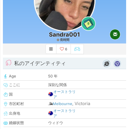
0
Sandra001
長時間
6
私のアイデンティティ
Age
50 年
ここに
深刻な関係
オーストラリ
国
ア
Victoria
市区町村
Melbourne
,
オーストラリ
出身地
ア
婚姻状態
ウィドウ