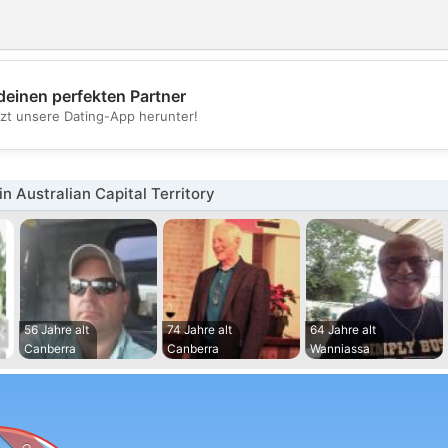
deinen perfekten Partner
💖
tzt unsere Dating-App herunter!
💕
n Australian Capital Territory
56 Jahre alt
74 Jahre alt
64 Jahre alt
Canberra
Canberra
Wanniassa