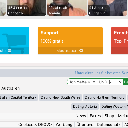
48 Jahre alt
22 Jahre alt
41 Jahre alt
Canberra
Aranda
Gungahlin
Support
Ernsth
100% gratis
Top-Pr
nste
Moderation
Unterstütze uns für besseren Se
: Australien
ralian Capital Territory
Dating New South Wales
Dating Northern Territory
Dating Victoria
Dating Western A
News
|
Fakes
|
Shop
|
Mein
Cookies & DSGVO
|
Werbung
|
Über uns
|
Datenschutz
|
A