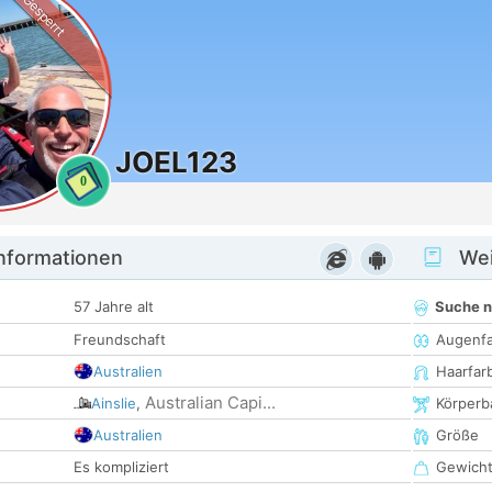
Gesperrt
JOEL123
0
informationen
Wei
57 Jahre alt
Suche 
Freundschaft
Augenf
Australien
Haarfar
Australian Capi...
Ainslie
,
Körperb
Australien
Größe
Es kompliziert
Gewich