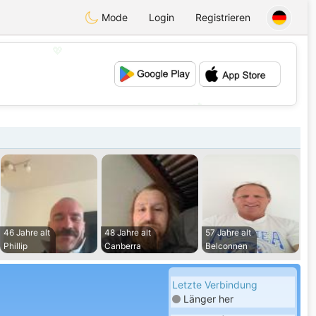
Mode
Login
Registrieren
💖
💕
46 Jahre alt
48 Jahre alt
57 Jahre alt
Phillip
Canberra
Belconnen
Letzte Verbindung
Länger her