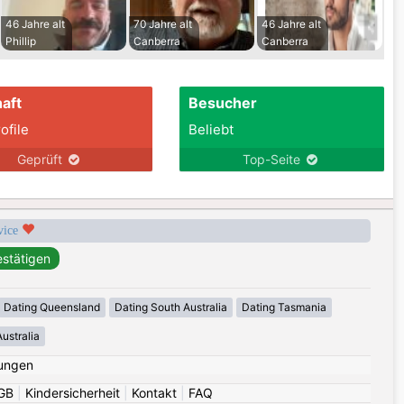
46 Jahre alt
70 Jahre alt
46 Jahre alt
Phillip
Canberra
Canberra
aft
Besucher
ofile
Beliebt
Geprüft
Top-Seite
rvice
Dating Queensland
Dating South Australia
Dating Tasmania
ustralia
ungen
GB
|
Kindersicherheit
|
Kontakt
|
FAQ