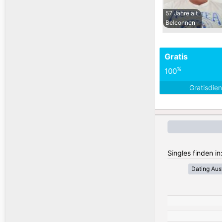
57 Jahre alt
Belconnen
Gratis
%
100
Gratisdie
Singles finden in
Dating Aust