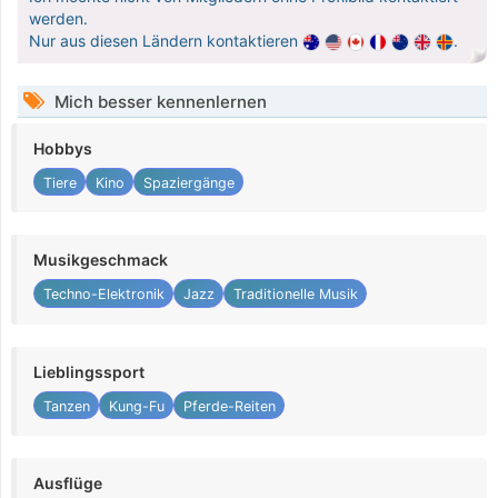
werden.
Nur aus diesen Ländern kontaktieren
.
Mich besser kennenlernen
Hobbys
Tiere
Kino
Spaziergänge
Musikgeschmack
Techno-Elektronik
Jazz
Traditionelle Musik
Lieblingssport
Tanzen
Kung-Fu
Pferde-Reiten
Ausflüge