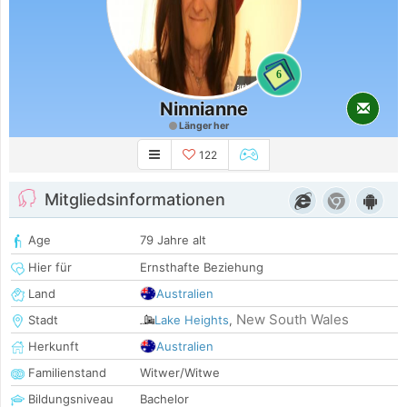
6
Ninnianne
Länger her
122
Mitgliedsinformationen
Age
79 Jahre alt
Hier für
Ernsthafte Beziehung
Land
Australien
New South Wales
Stadt
Lake Heights
,
Herkunft
Australien
Familienstand
Witwer/Witwe
Bildungsniveau
Bachelor