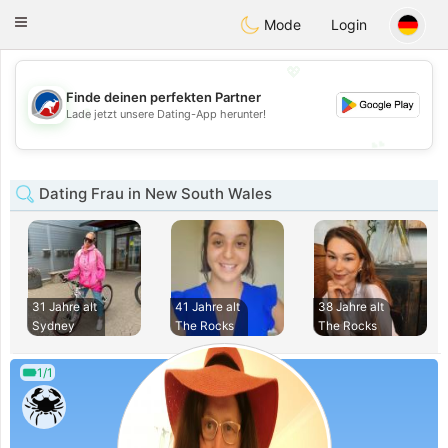
Australia
Chat
Toggle
Mode
Login
navigation
💖
Finde deinen perfekten Partner
💖
Lade jetzt unsere Dating-App herunter!
💕
💕
Dating Frau in New South Wales
31 Jahre alt
41 Jahre alt
38 Jahre alt
Sydney
The Rocks
The Rocks
1/1