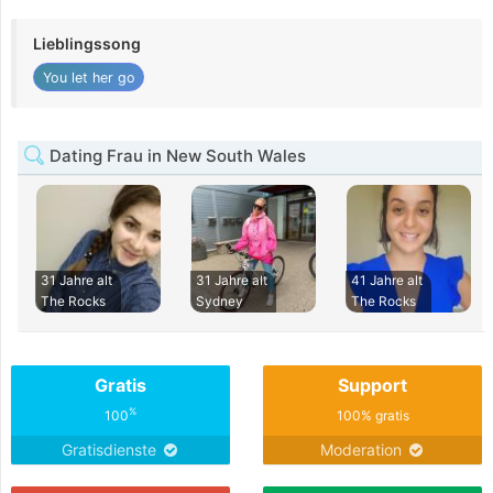
Lieblingssong
You let her go
Dating Frau in New South Wales
31 Jahre alt
31 Jahre alt
41 Jahre alt
The Rocks
Sydney
The Rocks
Gratis
Support
%
100
100% gratis
Gratisdienste
Moderation