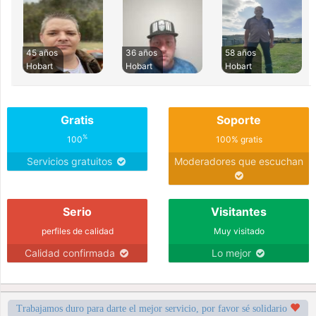
45 años
36 años
58 años
Hobart
Hobart
Hobart
Gratis
Soporte
%
100
100% gratis
Servicios gratuitos
Moderadores que escuchan
Serio
Visitantes
perfiles de calidad
Muy visitado
Calidad confirmada
Lo mejor
Trabajamos duro para darte el mejor servicio, por favor sé solidario