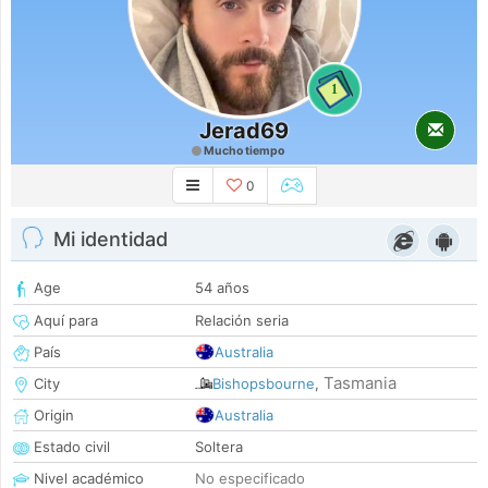
1
Jerad69
Mucho tiempo
0
Mi identidad
Age
54 años
Aquí para
Relación seria
País
Australia
Tasmania
City
Bishopsbourne
,
Origin
Australia
Estado civil
Soltera
Nivel académico
No especificado