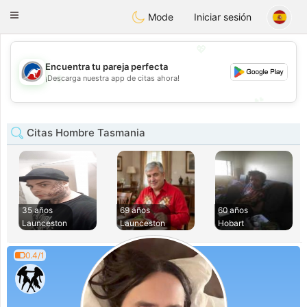
Australia
Chat
Toggle
Mode
Iniciar sesión
navigation
💖
Encuentra tu pareja perfecta
💖
¡Descarga nuestra app de citas ahora!
💕
💕
Citas Hombre Tasmania
35 años
69 años
60 años
Launceston
Launceston
Hobart
0.4/1