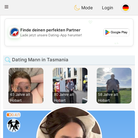
Australia
Chat
Toggle
Mode
Login
navigation
💖
Finde deinen perfekten Partner
💖
Lade jetzt unsere Dating-App herunter!
💕
💕
Dating Mann in Tasmania
45 Jahre alt
80 Jahre alt
58 Jahre alt
Hobart
Hobart
Hobart
0.4/1