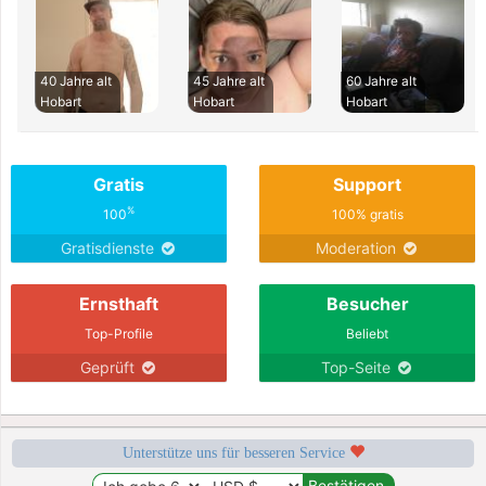
40 Jahre alt
45 Jahre alt
60 Jahre alt
Hobart
Hobart
Hobart
Gratis
Support
%
100
100% gratis
Gratisdienste
Moderation
Ernsthaft
Besucher
Top-Profile
Beliebt
Geprüft
Top-Seite
Unterstütze uns für besseren Service