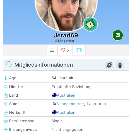
1
Jerad69
Länger her
0
Mitgliedsinformationen
Age
54 Jahre alt
Hier für
Ernsthafte Beziehung
Land
Australien
Tasmania
Stadt
Bishopsbourne
,
Herkunft
Australien
Familienstand
Single
Bildungsniveau
Nicht angegeben