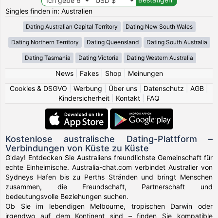
Singles finden in: Australien
Dating Australian Capital Territory
Dating New South Wales
Dating Northern Territory
Dating Queensland
Dating South Australia
Dating Tasmania
Dating Victoria
Dating Western Australia
News
|
Fakes
|
Shop
|
Meinungen
Cookies & DSGVO
|
Werbung
|
Über uns
|
Datenschutz
|
AGB
|
Kindersicherheit
|
Kontakt
|
FAQ
Kostenlose australische Dating-Plattform –
Verbindungen von Küste zu Küste
G'day! Entdecken Sie Australiens freundlichste Gemeinschaft für
echte Einheimische. Australia-chat.com verbindet Australier von
Sydneys Hafen bis zu Perths Stränden und bringt Menschen
zusammen, die Freundschaft, Partnerschaft und
bedeutungsvolle Beziehungen suchen.
Ob Sie im lebendigen Melbourne, tropischen Darwin oder
irgendwo auf dem Kontinent sind – finden Sie kompatible