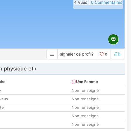
4 Vues |
0 Commentaires
signaler ce profil?
0
 physique et+
che
Une Femme
x
Non renseigné
veux
Non renseigné
tte
Non renseigné
Non renseigné
Non renseigné