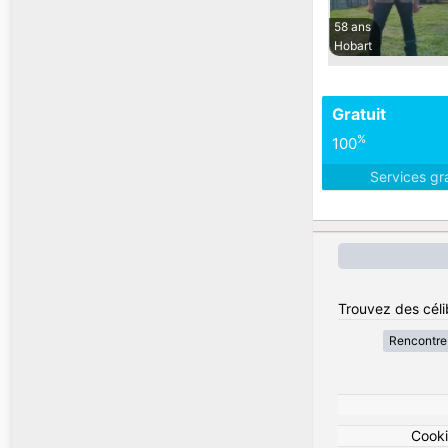
58 ans
Hobart
Gratuit
%
100
Services gr
Trouvez des célib
Rencontre 
Cook