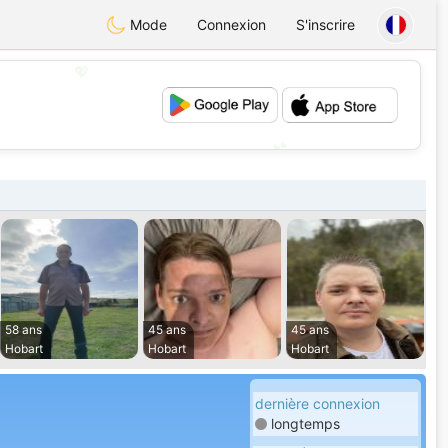
Mode
Connexion
S'inscrire
💖
💕
58 ans
45 ans
45 ans
Hobart
Hobart
Hobart
dernière connexion
longtemps