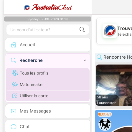
Australia
Chat
Sydney 09-08-2026 01:38
Trouve
Télécha
Accueil
Rencontre H
Recherche
Tous les profils
Matchmaker
Utiliser la carte
58 ans
Launceston
Mes Messages
0.4/1
Chat