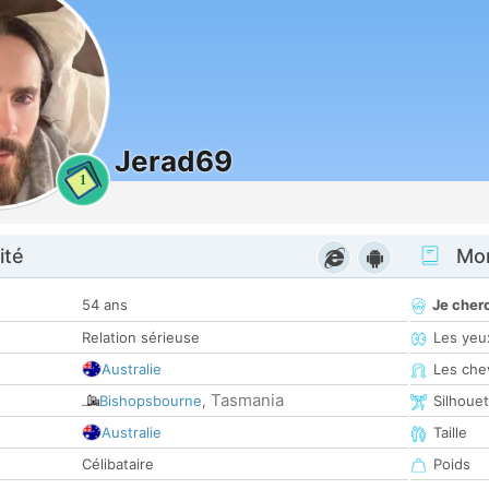
Jerad69
1
ité
Mon
54 ans
Je cher
Relation sérieuse
Les yeu
Australie
Les che
Tasmania
Bishopsbourne
,
Silhoue
Australie
Taille
Célibataire
Poids