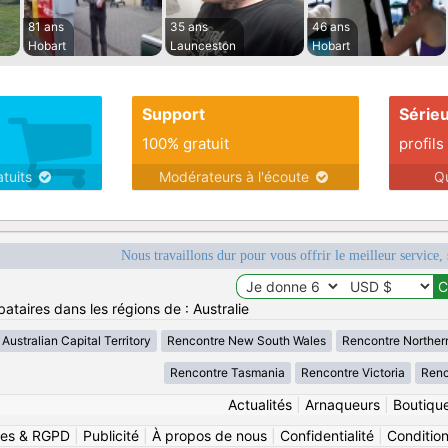
81 ans
35 ans
46 ans
Hobart
Launceston
Hobart
Support
Série
100% gratuit
profils
atuits
Modérateurs à l'écoute
Q
Nous travaillons dur pour vous offrir le meilleur service, 
ataires dans les régions de : Australie
Australian Capital Territory
Rencontre New South Wales
Rencontre Northern
Rencontre Tasmania
Rencontre Victoria
Renc
Actualités
|
Arnaqueurs
|
Boutiqu
ies & RGPD
|
Publicité
|
À propos de nous
|
Confidentialité
|
Conditions