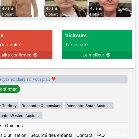
40 ans
45 ans
45 ans
Hobart
Hobart
Hobart
ux
Visiteurs
 de qualité
Très visité
ualité confirmée
Le meilleur
soyez solidaire s'il vous plaît
 Territory
Rencontre Queensland
Rencontre South Australia
ontre Western Australia
e
|
Opinions
 d'utilisation
|
Sécurité des enfants
|
Contact
|
FAQ