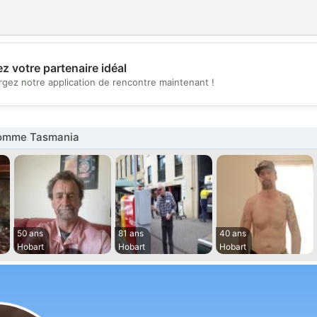
z votre partenaire idéal
💖
rgez notre application de rencontre maintenant !
💕
omme Tasmania
50 ans
81 ans
40 ans
Hobart
Hobart
Hobart