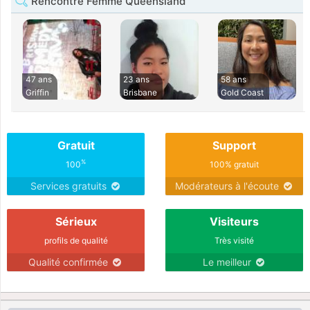
Rencontre Femme Queensland
47 ans
23 ans
58 ans
Griffin
Brisbane
Gold Coast
Gratuit
Support
%
100
100% gratuit
Services gratuits
Modérateurs à l'écoute
Sérieux
Visiteurs
profils de qualité
Très visité
Qualité confirmée
Le meilleur