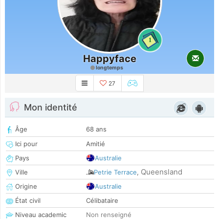
1
Happyface
longtemps
27
Mon identité
Âge
68 ans
Ici pour
Amitié
Pays
Australie
Queensland
Ville
Petrie Terrace
,
Origine
Australie
État civil
Célibataire
Niveau academic
Non renseigné