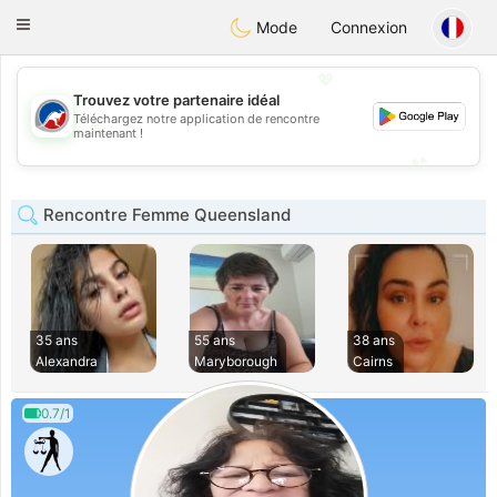
Australia
Chat
Toggle
Mode
Connexion
navigation
💖
Trouvez votre partenaire idéal
Téléchargez notre application de rencontre
💖
maintenant !
💕
💕
Rencontre Femme Queensland
35 ans
55 ans
38 ans
Alexandra
Maryborough
Cairns
0.7/1