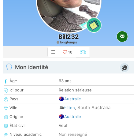
1
Bill232
longtemps
10
Mon identité
Âge
63 ans
Ici pour
Relation sérieuse
Pays
Australie
South Australia
Ville
Hilton
,
Origine
Australie
État civil
Veuf
Niveau academic
Non renseigné