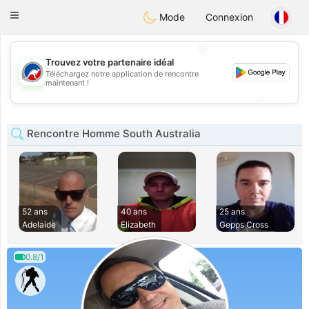
Australia
Chat
Toggle
Mode
Connexion
navigation
💖
Trouvez votre partenaire idéal
Téléchargez notre application de rencontre
💖
maintenant !
💕
💕
Rencontre Homme South Australia
52 ans
40 ans
25 ans
Adelaide
Elizabeth
Gepps Cross
0.8/1