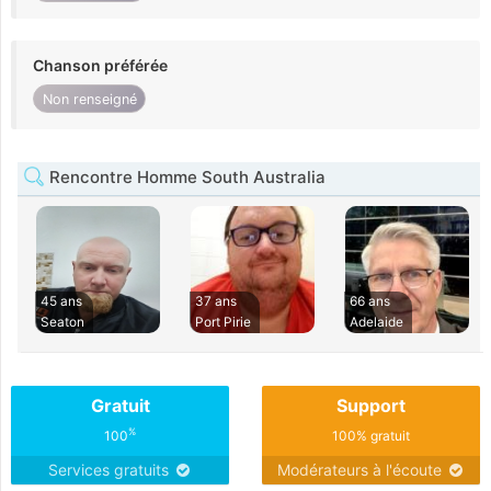
Chanson préférée
Non renseigné
Rencontre Homme South Australia
45 ans
37 ans
66 ans
Seaton
Port Pirie
Adelaide
Gratuit
Support
%
100
100% gratuit
Services gratuits
Modérateurs à l'écoute