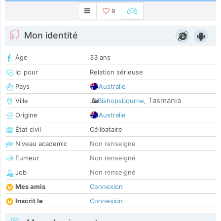
9
Mon identité
Âge
33 ans
Ici pour
Relation sérieuse
Pays
Australie
Tasmania
Ville
Bishopsbourne
,
Origine
Australie
État civil
Célibataire
Niveau academic
Non renseigné
Fumeur
Non renseigné
Job
Non renseigné
Mes amis
Connexion
Inscrit le
Connexion