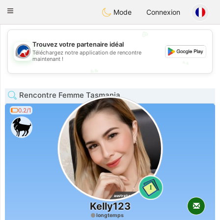
Australia
Chat
Toggle
Mode
Connexion
navigation
💖
Trouvez votre partenaire idéal
💖
Téléchargez notre application de rencontre
maintenant !
💕
💕
Rencontre Femme Tasmania
0.2/1
1
Kelly123
longtemps