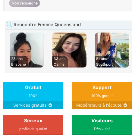
Non renseigné
Rencontre Femme Queensland
23 ans
33 ans
51 ans
Brisbane
Cairns
Southport
Gratuit
Support
%
100
100% gratuit
Services gratuits
Modérateurs à l'écoute
Sérieux
Visiteurs
profils de qualité
Très visité