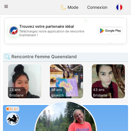
Australia
Chat
Toggle
Mode
Connexion
navigation
💖
Trouvez votre partenaire idéal
Téléchargez notre application de rencontre
💖
maintenant !
💕
💕
Rencontre Femme Queensland
23 ans
58 ans
43 ans
Brisbane
Ipswich
Brisbane
0.6/1