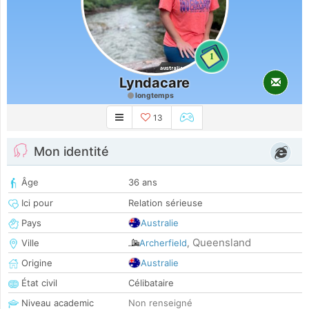
1
Lyndacare
longtemps
13
Mon identité
Âge
36 ans
Ici pour
Relation sérieuse
Pays
Australie
Queensland
Ville
Archerfield
,
Origine
Australie
État civil
Célibataire
Niveau academic
Non renseigné