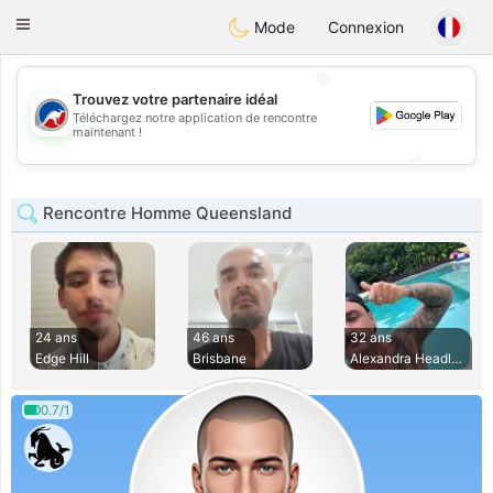
Australia
Chat
Toggle
Mode
Connexion
navigation
💖
Trouvez votre partenaire idéal
Téléchargez notre application de rencontre
💖
maintenant !
💕
💕
Rencontre Homme Queensland
24 ans
46 ans
32 ans
Edge Hill
Brisbane
Alexandra Headland
0.7/1