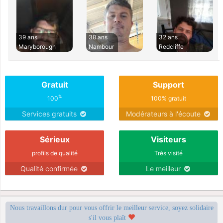
39 ans
38 ans
32 ans
Maryborough
Nambour
Redcliffe
Gratuit
Support
%
100
100% gratuit
Services gratuits
Modérateurs à l'écoute
Sérieux
Visiteurs
profils de qualité
Très visité
Qualité confirmée
Le meilleur
Nous travaillons dur pour vous offrir le meilleur service, soyez solidaire
s'il vous plaît