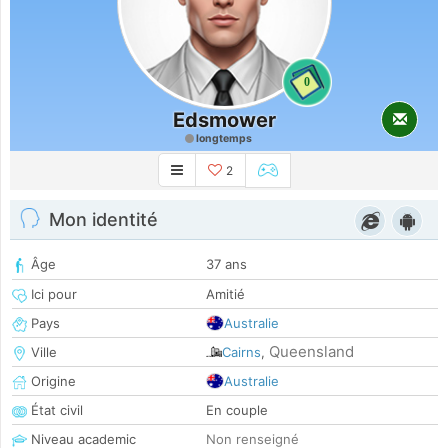
0
Edsmower
longtemps
2
Mon identité
Âge
37 ans
Ici pour
Amitié
Pays
Australie
Queensland
Ville
Cairns
,
Origine
Australie
État civil
En couple
Niveau academic
Non renseigné