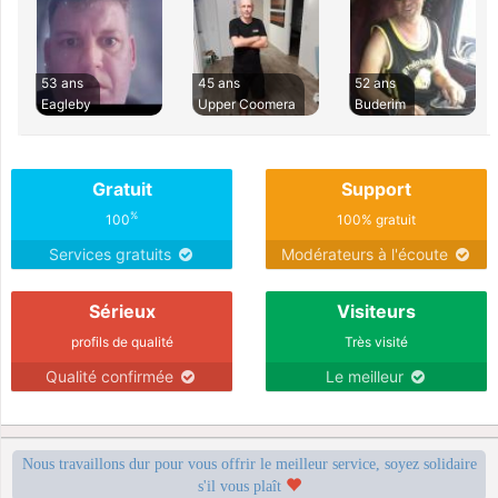
53 ans
45 ans
52 ans
Eagleby
Upper Coomera
Buderim
Gratuit
Support
%
100
100% gratuit
Services gratuits
Modérateurs à l'écoute
Sérieux
Visiteurs
profils de qualité
Très visité
Qualité confirmée
Le meilleur
Nous travaillons dur pour vous offrir le meilleur service, soyez solidaire
s'il vous plaît