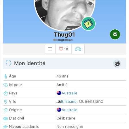
3
Thug01
longtemps
10
Mon identité
Âge
46 ans
Ici pour
Amitié
Pays
Australie
Queensland
Ville
Brisbane
,
Origine
Australie
État civil
Célibataire
Niveau academic
Non renseigné