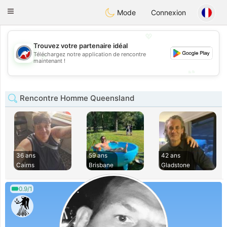
Australia
Chat
Toggle
Mode
Connexion
navigation
💖
Trouvez votre partenaire idéal
💖
Téléchargez notre application de rencontre
maintenant !
💕
💕
Rencontre Homme Queensland
36 ans
59 ans
42 ans
Cairns
Brisbane
Gladstone
0.9/1