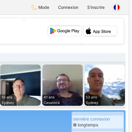
Mode
Connexion
S'inscrire
💖
💕
55 ans
41 ans
53 ans
Sydney
Cessnock
Sydney
dernière connexion
longtemps