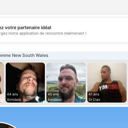
z votre partenaire idéal
💖
rgez notre application de rencontre maintenant !
💕
omme New South Wales
44 ans
45 ans
41 ans
Armidale
Armidale
St Clair