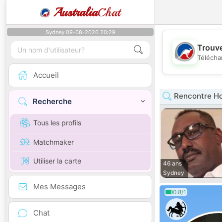
Australia
Chat
Sydney 09-08-2026 20:29
Trouve
Télécha
Accueil
Rencontre H
Recherche
Tous les profils
Matchmaker
Utiliser la carte
46 ans
Sydney
Mes Messages
0.8/1
Chat