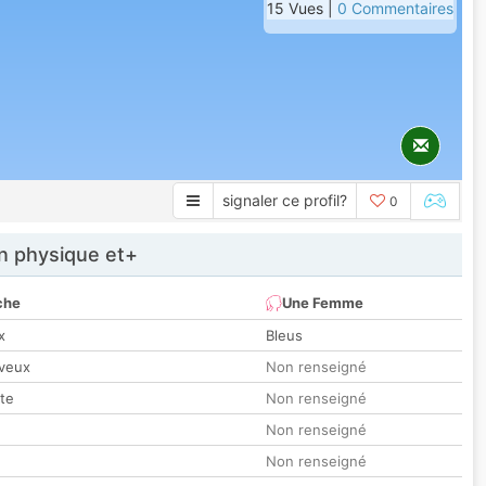
15 Vues |
0 Commentaires
signaler ce profil?
0
 physique et+
che
Une Femme
x
Bleus
veux
Non renseigné
tte
Non renseigné
Non renseigné
Non renseigné