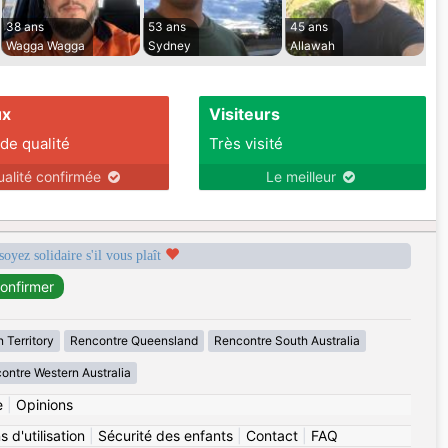
38 ans
53 ans
45 ans
Wagga Wagga
Sydney
Allawah
ux
Visiteurs
 de qualité
Très visité
ualité confirmée
Le meilleur
soyez solidaire s'il vous plaît
 Territory
Rencontre Queensland
Rencontre South Australia
ontre Western Australia
e
|
Opinions
 d'utilisation
|
Sécurité des enfants
|
Contact
|
FAQ