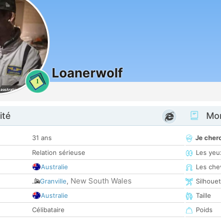
Loanerwolf
1
ité
Mon
31 ans
Je cher
Relation sérieuse
Les yeu
Australie
Les che
New South Wales
Granville
,
Silhoue
Australie
Taille
Célibataire
Poids