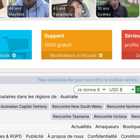
44 ans
43 ans
55 ans
Mayfield
Parramatta
Sydney
Support
Série
100% gratuit
profils
atuits
Modérateurs à l'écoute
Q
Nous travaillons dur pour vous offrir le meilleur service, 
ataires dans les régions de : Australie
Australian Capital Territory
Rencontre New South Wales
Rencontre Northern
Rencontre Tasmania
Rencontre Victoria
Renc
Actualités
|
Arnaqueurs
|
Boutiqu
ies & RGPD
|
Publicité
|
À propos de nous
|
Confidentialité
|
Conditions