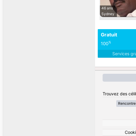
46 ans
Sydney
Gratuit
%
100
Services gr
Trouvez des célib
Rencontre 
Cook