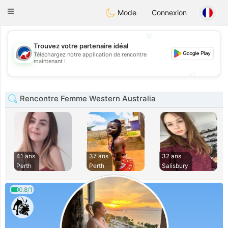
Australia
Chat
Toggle
Mode
Connexion
navigation
💖
Trouvez votre partenaire idéal
Téléchargez notre application de rencontre
💖
maintenant !
💕
💕
Rencontre Femme Western Australia
41 ans
37 ans
32 ans
Perth
Perth
Salisbury
0.8/1