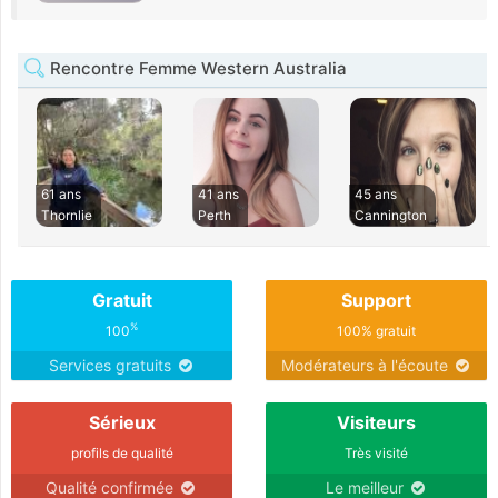
Rencontre Femme Western Australia
61 ans
41 ans
45 ans
Thornlie
Perth
Cannington
Gratuit
Support
%
100
100% gratuit
Services gratuits
Modérateurs à l'écoute
Sérieux
Visiteurs
profils de qualité
Très visité
Qualité confirmée
Le meilleur