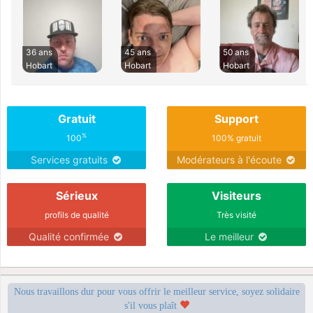
36 ans
45 ans
50 ans
Hobart
Hobart
Hobart
Gratuit
Support
%
100
100% gratuit
Services gratuits
Modérateurs à l'écoute
Sérieux
Visiteurs
profils de qualité
Très visité
Qualité confirmée
Le meilleur
Nous travaillons dur pour vous offrir le meilleur service, soyez solidaire
s'il vous plaît