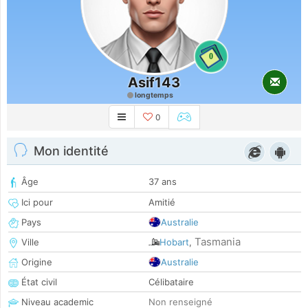
0
Asif143
longtemps
0
Mon identité
Âge
37 ans
Ici pour
Amitié
Pays
Australie
Tasmania
Ville
Hobart
,
Origine
Australie
État civil
Célibataire
Niveau academic
Non renseigné