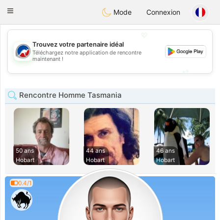
Australia
Chat
Toggle
Mode
Connexion
navigation
💖
Trouvez votre partenaire idéal
Téléchargez notre application de rencontre
💖
maintenant !
💕
💕
Rencontre Homme Tasmania
50 ans
44 ans
46 ans
Hobart
Hobart
Hobart
0.4/1