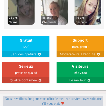
25 ans
45 ans
46 ans
Cairns
Chermside
Brisbane
Gratuit
Support
%
100
100% gratuit
Services gratuits
Modérateurs à l'écoute
Sérieux
Visiteurs
profils de qualité
Très visité
Qualité confirmée
Le meilleur
Nous travaillons dur pour vous offrir le meilleur service, soyez solidaire
s'il vous plaît