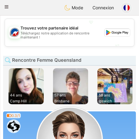
Australia
Chat
Toggle
Mode
Connexion
navigation
💖
Trouvez votre partenaire idéal
Téléchargez notre application de rencontre
💖
maintenant !
💕
💕
Rencontre Femme Queensland
44 ans
57 ans
58 ans
Camp Hill
Brisbane
Ipswich
0.3/1