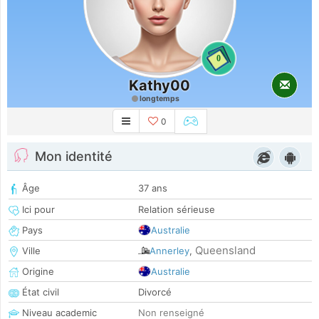
0
Kathy00
longtemps
0
Mon identité
Âge
37 ans
Ici pour
Relation sérieuse
Pays
Australie
Queensland
Ville
Annerley
,
Origine
Australie
État civil
Divorcé
Niveau academic
Non renseigné