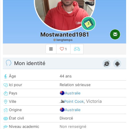
3
Mostwanted1981
longtemps
1
Mon identité
Âge
44 ans
Ici pour
Relation sérieuse
Pays
Australie
Victoria
Ville
Point Cook
,
Origine
Australie
État civil
Divorcé
Niveau academic
Non renseigné