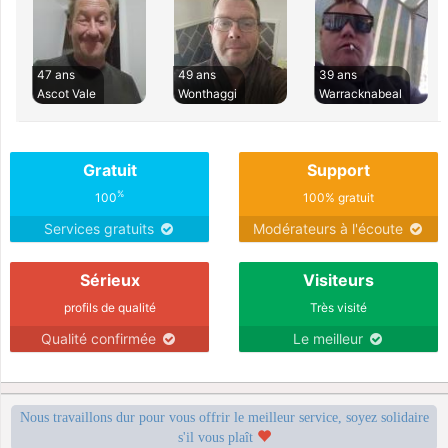
47 ans
49 ans
39 ans
Ascot Vale
Wonthaggi
Warracknabeal
Gratuit
Support
%
100
100% gratuit
Services gratuits
Modérateurs à l'écoute
Sérieux
Visiteurs
profils de qualité
Très visité
Qualité confirmée
Le meilleur
Nous travaillons dur pour vous offrir le meilleur service, soyez solidaire
s'il vous plaît