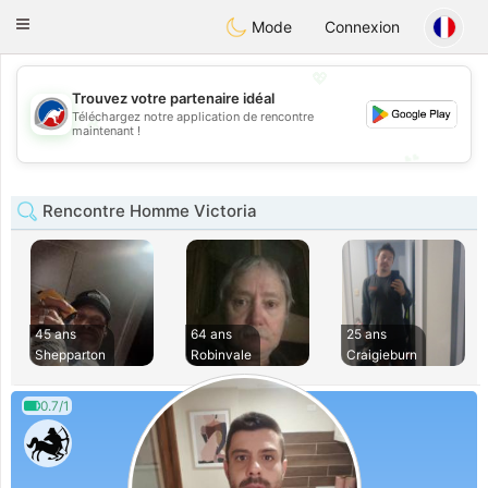
Australia
Chat
Toggle
Mode
Connexion
navigation
💖
Trouvez votre partenaire idéal
Téléchargez notre application de rencontre
💖
maintenant !
💕
💕
Rencontre Homme Victoria
45 ans
64 ans
25 ans
Shepparton
Robinvale
Craigieburn
0.7/1