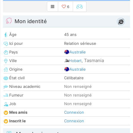
6
Mon identité
Âge
45 ans
Ici pour
Relation sérieuse
Pays
Australie
Tasmania
Ville
Hobart
,
Origine
Australie
État civil
Célibataire
Niveau academic
Non renseigné
Fumeur
Non renseigné
Job
Non renseigné
Mes amis
Connexion
Inscrit le
Connexion