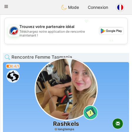
Australia
Chat
Toggle
Mode
Connexion
navigation
💖
Trouvez votre partenaire idéal
💖
Téléchargez notre application de rencontre
maintenant !
💕
💕
Rencontre Femme Tasmania
0.4/1
1
Rashkels
longtemps