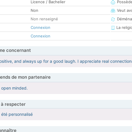
Licence / Bachelier
Possède
Non
Veut av
Non renseigné
Déména
Connexion
La religi
Connexion
me concernant
ositive, and always up for a good laugh. I appreciate real connectio
tends de mon partenaire
d open minded.
 à respecter
a été personnalisé
nnaître