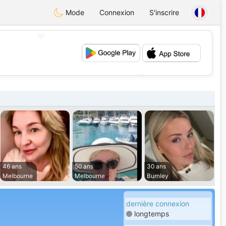
Mode
Connexion
S'inscrire
💖
💕
46 ans
50 ans
30 ans
Melbourne
Melbourne
Burnley
dernière connexion
longtemps