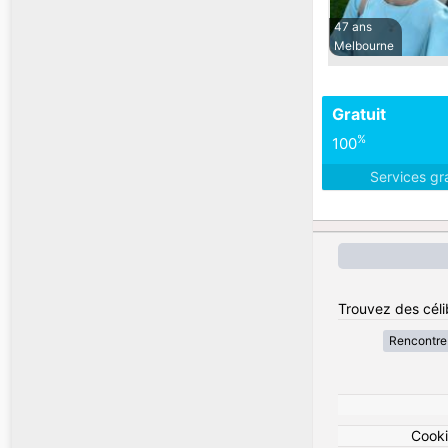
47 ans
Melbourne
Gratuit
%
100
Services gr
Trouvez des célib
Rencontre 
Cook