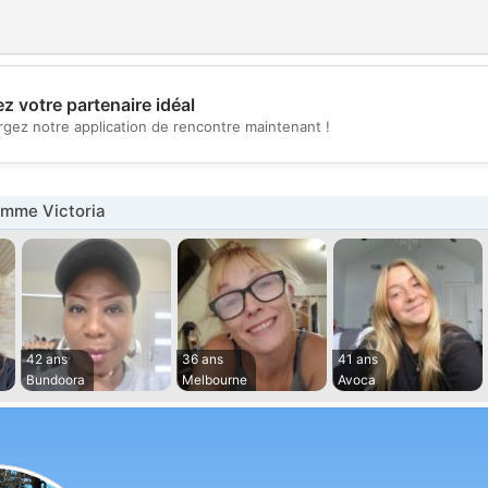
z votre partenaire idéal
💖
rgez notre application de rencontre maintenant !
💕
mme Victoria
42 ans
36 ans
41 ans
Bundoora
Melbourne
Avoca