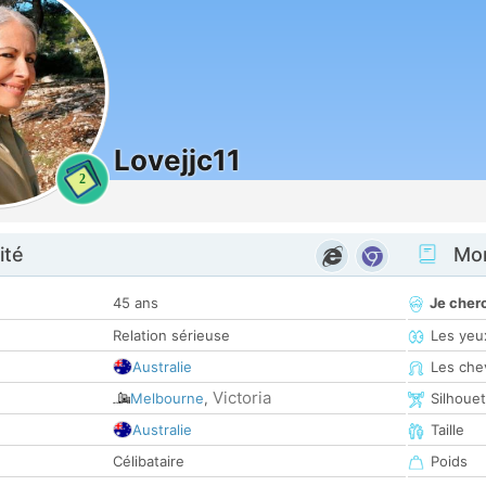
Lovejjc11
2
ité
Mon
45 ans
Je cher
Relation sérieuse
Les yeu
Australie
Les che
Victoria
Melbourne
,
Silhoue
Australie
Taille
Célibataire
Poids