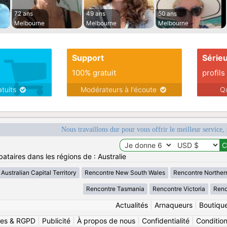
72 ans
49 ans
50 ans
Melbourne
Melbourne
Melbourne
Support
Série
100% gratuit
profils
atuits
Modérateurs à l'écoute
Q
Nous travaillons dur pour vous offrir le meilleur service, 
ataires dans les régions de : Australie
Australian Capital Territory
Rencontre New South Wales
Rencontre Northern
Rencontre Tasmania
Rencontre Victoria
Renc
Actualités
|
Arnaqueurs
|
Boutiqu
ies & RGPD
|
Publicité
|
À propos de nous
|
Confidentialité
|
Conditions