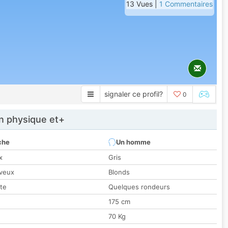
13 Vues |
1 Commentaires
signaler ce profil?
0
 physique et+
che
Un homme
x
Gris
veux
Blonds
tte
Quelques rondeurs
175 cm
70 Kg