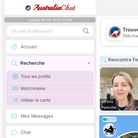
Australia
Chat
Sydney 09-08-2026 03:58
Trouve
Télécha
Accueil
Rencontre Fe
Recherche
Tous les profils
Matchmaker
Utiliser la carte
46 ans
Parkville
Mes Messages
0.7/1
Chat