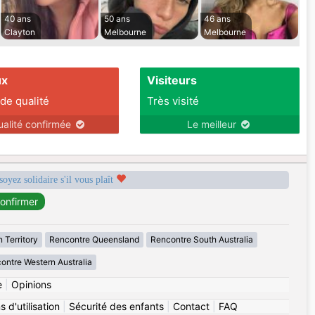
40 ans
50 ans
46 ans
Clayton
Melbourne
Melbourne
ux
Visiteurs
 de qualité
Très visité
ualité confirmée
Le meilleur
soyez solidaire s'il vous plaît
 Territory
Rencontre Queensland
Rencontre South Australia
ontre Western Australia
e
|
Opinions
 d'utilisation
|
Sécurité des enfants
|
Contact
|
FAQ