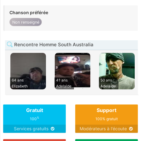
Chanson préférée
Non renseigné
Rencontre Homme South Australia
64 ans
41 ans
50 ans
Elizabeth
Adelaide
Adelaide
Gratuit
Support
%
100
100% gratuit
Services gratuits
Modérateurs à l'écoute