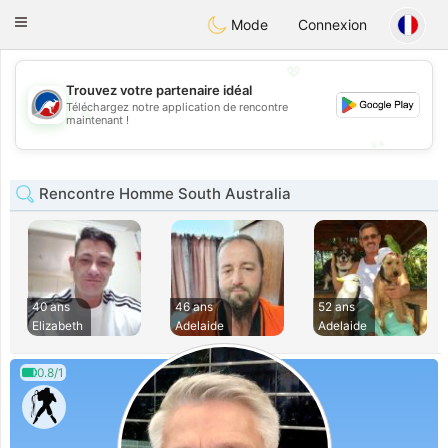
Australia
Chat
Toggle
Mode
Connexion
navigation
💖
Trouvez votre partenaire idéal
Téléchargez notre application de rencontre
💖
maintenant !
💕
💕
Rencontre Homme South Australia
40 ans
46 ans
52 ans
Elizabeth
Adelaide
Adelaide
0.8/1