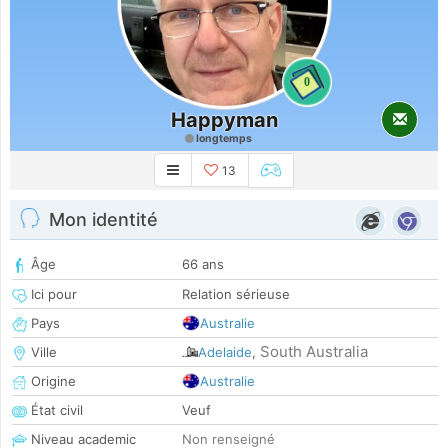
0
Happyman
longtemps
13
Mon identité
Âge
66 ans
Ici pour
Relation sérieuse
Pays
Australie
South Australia
Ville
Adelaide
,
Origine
Australie
État civil
Veuf
Niveau academic
Non renseigné