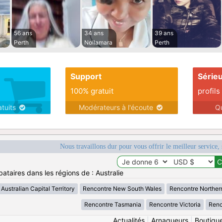
56 ans
34 ans
39 ans
Perth
Nollamara
Perth
Support
Série
100% gratuit
profils
atuits
Modérateurs à l'écoute
Q
Nous travaillons dur pour vous offrir le meilleur service, 
ataires dans les régions de : Australie
Australian Capital Territory
Rencontre New South Wales
Rencontre Northern
Rencontre Tasmania
Rencontre Victoria
Renc
Actualités
|
Arnaqueurs
|
Boutiqu