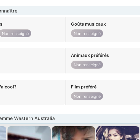
nnaître
ts
Goûts musicaux
Non renseigné
Non renseigné
Animaux préférés
Non renseigné
alcool?
Film préféré
Non renseigné
emme Western Australia