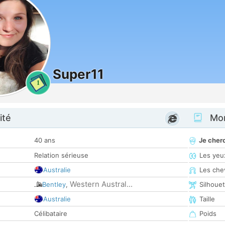
Super11
1
ité
Mon
40 ans
Je cher
Relation sérieuse
Les yeu
Australie
Les che
Western Austral...
Bentley
,
Silhoue
Australie
Taille
Célibataire
Poids