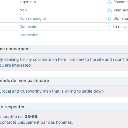
Ingénieur
Possède
Non
Veut av
Non renseigné
Déména
Connexion
La religi
Connexion
me concernant
dy seeking for my soul mate on here i am new to the site and i don't h
ou are interested
tends de mon partenaire
, loyal and trustworthy man that is willing to settle down
 à respecter
acceptée est
33-99
.
e contacté uniquement par des hommes.