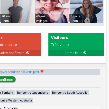
26 ans
40 ans
33 ans
Perth
Willagee
Perth
ux
Visiteurs
 de qualité
Très visité
ualité confirmée
Le meilleur
soyez solidaire s'il vous plaît
 Territory
Rencontre Queensland
Rencontre South Australia
ontre Western Australia
e
|
Opinions