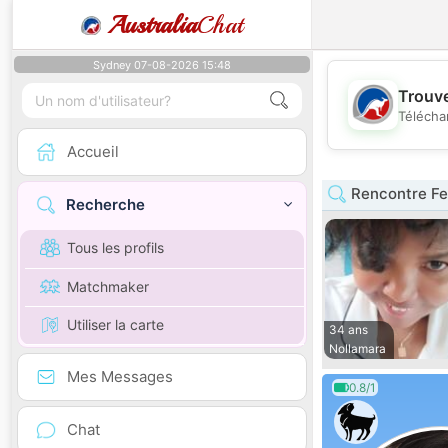
Australia
Chat
Sydney 07-08-2026 15:48
Trouve
Télécha
Accueil
Rencontre Fe
Recherche
Tous les profils
Matchmaker
Utiliser la carte
34 ans
Nollamara
Mes Messages
0.8/1
Chat