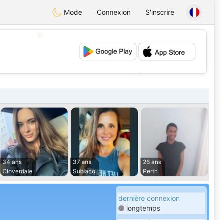
Mode
Connexion
S'inscrire
💖
💕
34 ans
37 ans
26 ans
Cloverdale
Subiaco
Perth
dernière connexion
longtemps