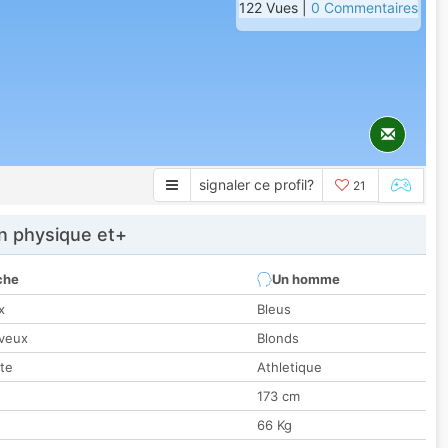
122 Vues |
0 Commentaires
signaler ce profil?
21
 physique et+
che
Un homme
x
Bleus
veux
Blonds
tte
Athletique
173 cm
66 Kg