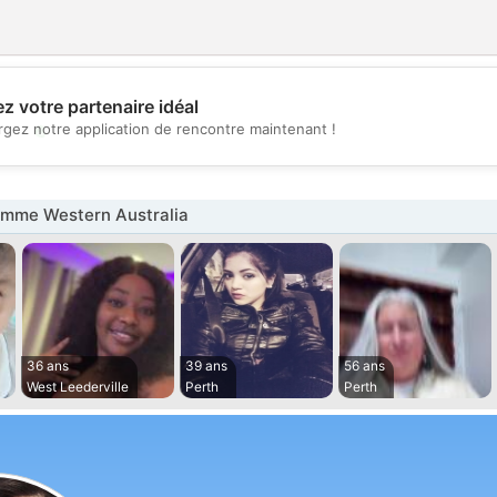
z votre partenaire idéal
💖
rgez notre application de rencontre maintenant !
💕
mme Western Australia
36 ans
39 ans
56 ans
West Leederville
Perth
Perth