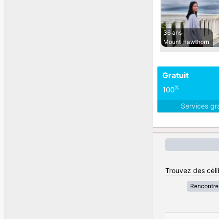
36 ans
Mount Hawthorn
Gratuit
%
100
Services gr
Trouvez des célib
Rencontre 