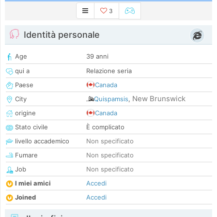
3
Identità personale
Age
39 anni
qui a
Relazione seria
Paese
Canada
New Brunswick
City
Quispamsis
,
origine
Canada
Stato civile
È complicato
livello accademico
Non specificato
Fumare
Non specificato
Job
Non specificato
I miei amici
Accedi
Joined
Accedi