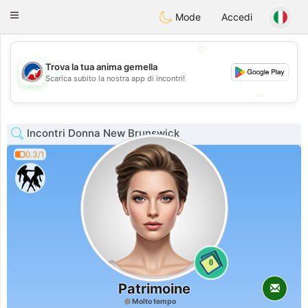
Australia
Chat
Toggle
Mode
Accedi
navigation
💖
Trova la tua anima gemella
💖
Scarica subito la nostra app di incontri!
💕
💕
Incontri Donna New Brunswick
0.3/1
0
Patrimoine
Molto tempo