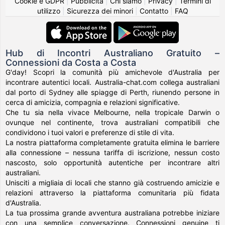
Cookie e GDPR
|
Pubblicità
|
Chi siamo
|
Privacy
|
Termini di
utilizzo
|
Sicurezza dei minori
|
Contatto
|
FAQ
Hub di Incontri Australiano Gratuito –
Connessioni da Costa a Costa
G'day! Scopri la comunità più amichevole d'Australia per
incontrare autentici locali. Australia-chat.com collega australiani
dal porto di Sydney alle spiagge di Perth, riunendo persone in
cerca di amicizia, compagnia e relazioni significative.
Che tu sia nella vivace Melbourne, nella tropicale Darwin o
ovunque nel continente, trova australiani compatibili che
condividono i tuoi valori e preferenze di stile di vita.
La nostra piattaforma completamente gratuita elimina le barriere
alla connessione – nessuna tariffa di iscrizione, nessun costo
nascosto, solo opportunità autentiche per incontrare altri
australiani.
Unisciti a migliaia di locali che stanno già costruendo amicizie e
relazioni attraverso la piattaforma comunitaria più fidata
d'Australia.
La tua prossima grande avventura australiana potrebbe iniziare
con una semplice conversazione. Connessioni genuine ti