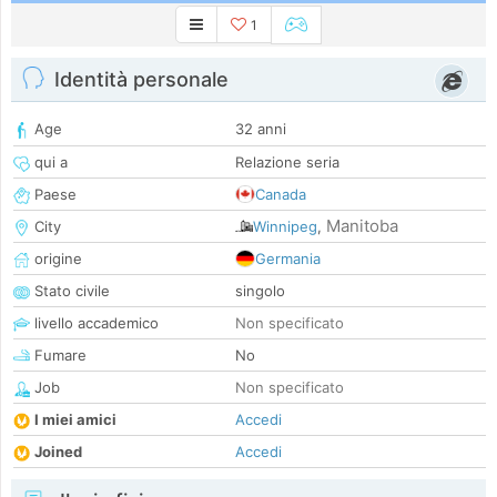
1
Identità personale
Age
32 anni
qui a
Relazione seria
Paese
Canada
Manitoba
City
Winnipeg
,
origine
Germania
Stato civile
singolo
livello accademico
Non specificato
Fumare
No
Job
Non specificato
I miei amici
Accedi
Joined
Accedi