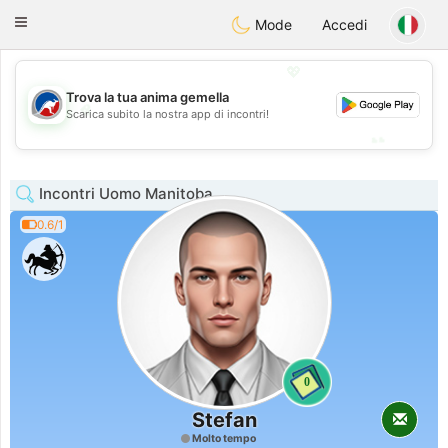
Australia
Chat
Toggle
Mode
Accedi
navigation
💖
Trova la tua anima gemella
💖
Scarica subito la nostra app di incontri!
💕
💕
Incontri Uomo Manitoba
0.6/1
0
Stefan
Molto tempo