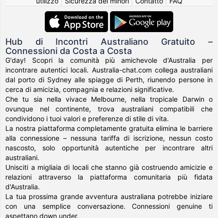
utilizzo
|
Sicurezza dei minori
|
Contatto
|
FAQ
Hub di Incontri Australiano Gratuito –
Connessioni da Costa a Costa
G'day! Scopri la comunità più amichevole d'Australia per
incontrare autentici locali. Australia-chat.com collega australiani
dal porto di Sydney alle spiagge di Perth, riunendo persone in
cerca di amicizia, compagnia e relazioni significative.
Che tu sia nella vivace Melbourne, nella tropicale Darwin o
ovunque nel continente, trova australiani compatibili che
condividono i tuoi valori e preferenze di stile di vita.
La nostra piattaforma completamente gratuita elimina le barriere
alla connessione – nessuna tariffa di iscrizione, nessun costo
nascosto, solo opportunità autentiche per incontrare altri
australiani.
Unisciti a migliaia di locali che stanno già costruendo amicizie e
relazioni attraverso la piattaforma comunitaria più fidata
d'Australia.
La tua prossima grande avventura australiana potrebbe iniziare
con una semplice conversazione. Connessioni genuine ti
aspettano down under.