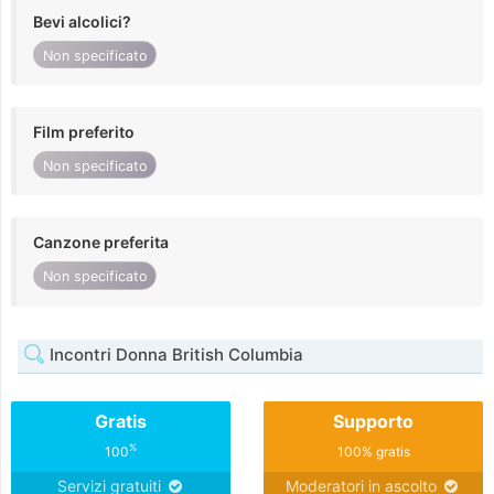
Bevi alcolici?
Non specificato
Film preferito
Non specificato
Canzone preferita
Non specificato
Incontri Donna British Columbia
Gratis
Supporto
%
100
100% gratis
Servizi gratuiti
Moderatori in ascolto