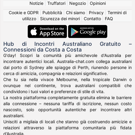
Notizie
|
Truffatori
|
Negozio
|
Opinioni
Cookie e GDPR
|
Pubblicità
|
Chi siamo
|
Privacy
|
Termini di
utilizzo
|
Sicurezza dei minori
|
Contatto
|
FAQ
Hub di Incontri Australiano Gratuito –
Connessioni da Costa a Costa
G'day! Scopri la comunità più amichevole d'Australia per
incontrare autentici locali. Australia-chat.com collega australiani
dal porto di Sydney alle spiagge di Perth, riunendo persone in
cerca di amicizia, compagnia e relazioni significative.
Che tu sia nella vivace Melbourne, nella tropicale Darwin o
ovunque nel continente, trova australiani compatibili che
condividono i tuoi valori e preferenze di stile di vita.
La nostra piattaforma completamente gratuita elimina le barriere
alla connessione – nessuna tariffa di iscrizione, nessun costo
nascosto, solo opportunità autentiche per incontrare altri
australiani.
Unisciti a migliaia di locali che stanno già costruendo amicizie e
relazioni attraverso la piattaforma comunitaria più fidata
d'Australia.