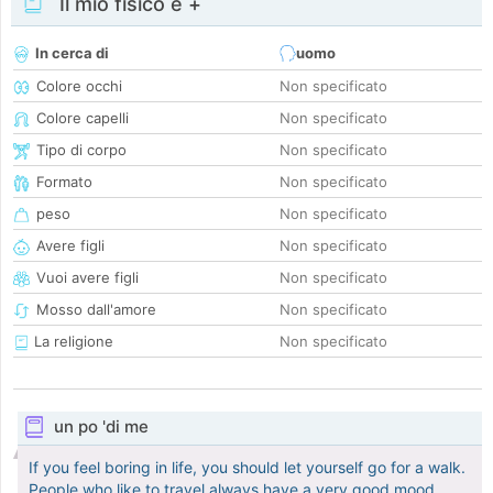
Il mio fisico e +
In cerca di
uomo
Colore occhi
Non specificato
Colore capelli
Non specificato
Tipo di corpo
Non specificato
Formato
Non specificato
peso
Non specificato
Avere figli
Non specificato
Vuoi avere figli
Non specificato
Mosso dall'amore
Non specificato
La religione
Non specificato
un po 'di me
If you feel boring in life, you should let yourself go for a walk.
People who like to travel always have a very good mood.