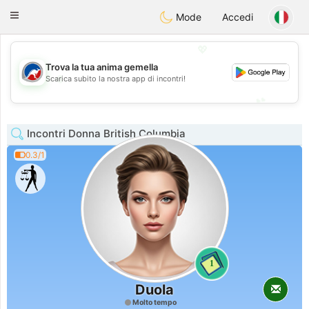
Australia
Chat
Toggle
Mode
Accedi
navigation
💖
Trova la tua anima gemella
💖
Scarica subito la nostra app di incontri!
💕
💕
Incontri Donna British Columbia
0.3/1
1
Duola
Molto tempo