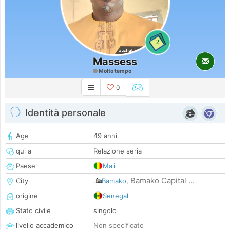
2
Massess
Molto tempo
0
Identità personale
Age
49 anni
qui a
Relazione seria
Paese
Mali
Bamako Capital ...
City
Bamako
,
origine
Senegal
Stato civile
singolo
livello accademico
Non specificato