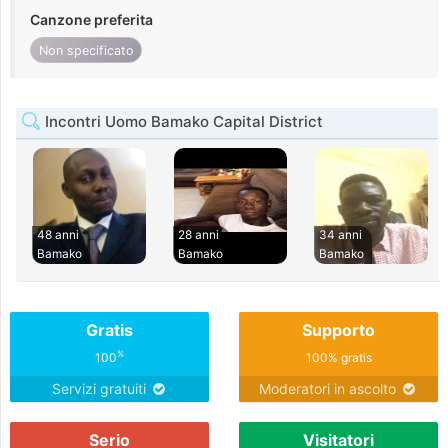
Canzone preferita
Non specificato
Incontri Uomo Bamako Capital District
48 anni
28 anni
34 anni
Bamako
Bamako
Bamako
Gratis
Supporto
%
100
100% gratis
Servizi gratuiti
Moderatori in ascolto
Serio
Visitatori