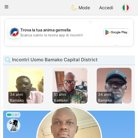
Australia
Chat
Toggle
Mode
Accedi
navigation
💖
Trova la tua anima gemella
💖
Scarica subito la nostra app di incontri!
💕
💕
Incontri Uomo Bamako Capital District
34 anni
51 anni
34 anni
Bamako
Bamako
Bamako
0.9/1