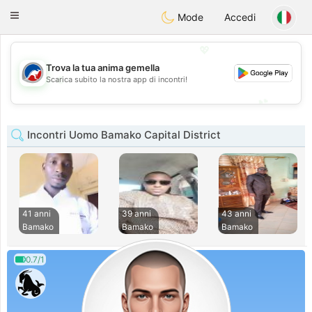
Australia
Chat
Toggle
Mode
Accedi
navigation
💖
Trova la tua anima gemella
💖
Scarica subito la nostra app di incontri!
💕
💕
Incontri Uomo Bamako Capital District
41 anni
39 anni
43 anni
Bamako
Bamako
Bamako
0.7/1