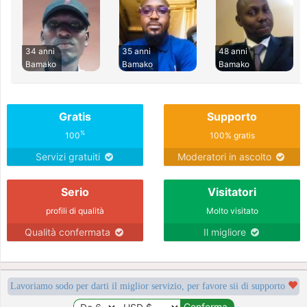
34 anni
35 anni
48 anni
Bamako
Bamako
Bamako
Gratis
Supporto
%
100
100% gratis
Servizi gratuiti
Moderatori in ascolto
Serio
Visitatori
profili di qualità
Molto visitato
Qualità confermata
Il migliore
Lavoriamo sodo per darti il miglior servizio, per favore sii di supporto