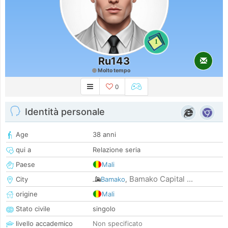
1
Ru143
Molto tempo
0
Identità personale
Age
38 anni
qui a
Relazione seria
Paese
Mali
Bamako Capital ...
City
Bamako
,
origine
Mali
Stato civile
singolo
livello accademico
Non specificato