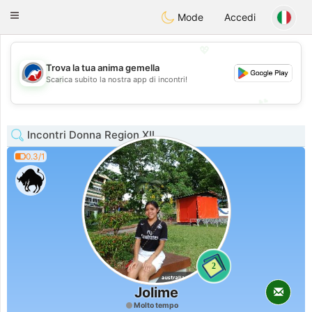
Australia
Chat
Toggle
Mode
Accedi
navigation
💖
Trova la tua anima gemella
💖
Scarica subito la nostra app di incontri!
💕
💕
Incontri Donna Region XII
0.3/1
2
Jolime
Molto tempo