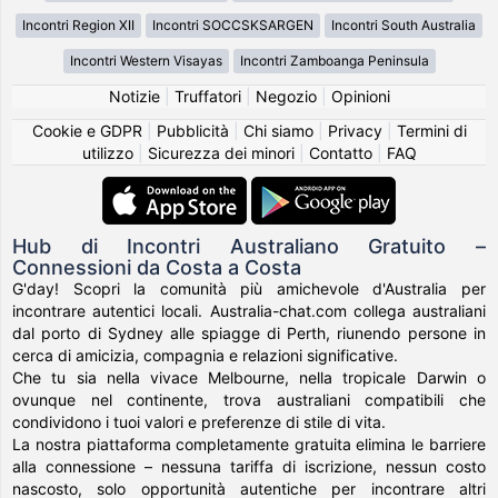
Incontri Region XII
Incontri SOCCSKSARGEN
Incontri South Australia
Incontri Western Visayas
Incontri Zamboanga Peninsula
Notizie
|
Truffatori
|
Negozio
|
Opinioni
Cookie e GDPR
|
Pubblicità
|
Chi siamo
|
Privacy
|
Termini di
utilizzo
|
Sicurezza dei minori
|
Contatto
|
FAQ
Hub di Incontri Australiano Gratuito –
Connessioni da Costa a Costa
G'day! Scopri la comunità più amichevole d'Australia per
incontrare autentici locali. Australia-chat.com collega australiani
dal porto di Sydney alle spiagge di Perth, riunendo persone in
cerca di amicizia, compagnia e relazioni significative.
Che tu sia nella vivace Melbourne, nella tropicale Darwin o
ovunque nel continente, trova australiani compatibili che
condividono i tuoi valori e preferenze di stile di vita.
La nostra piattaforma completamente gratuita elimina le barriere
alla connessione – nessuna tariffa di iscrizione, nessun costo
nascosto, solo opportunità autentiche per incontrare altri