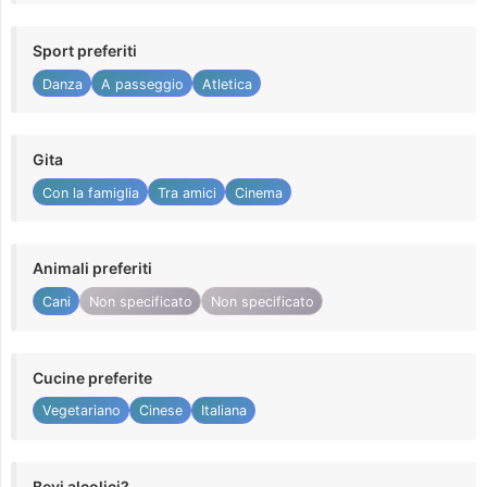
Sport preferiti
Danza
A passeggio
Atletica
Gita
Con la famiglia
Tra amici
Cinema
Animali preferiti
Cani
Non specificato
Non specificato
Cucine preferite
Vegetariano
Cinese
Italiana
Bevi alcolici?