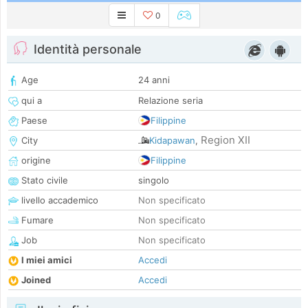
0
Identità personale
Age
24 anni
qui a
Relazione seria
Paese
Filippine
Region XII
City
Kidapawan
,
origine
Filippine
Stato civile
singolo
livello accademico
Non specificato
Fumare
Non specificato
Job
Non specificato
I miei amici
Accedi
Joined
Accedi