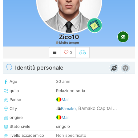
0
Zico10
Molto tempo
0
Identità personale
Age
30 anni
qui a
Relazione seria
Paese
Mali
Bamako Capital ...
City
Bamako
,
origine
Mali
Stato civile
singolo
livello accademico
Non specificato