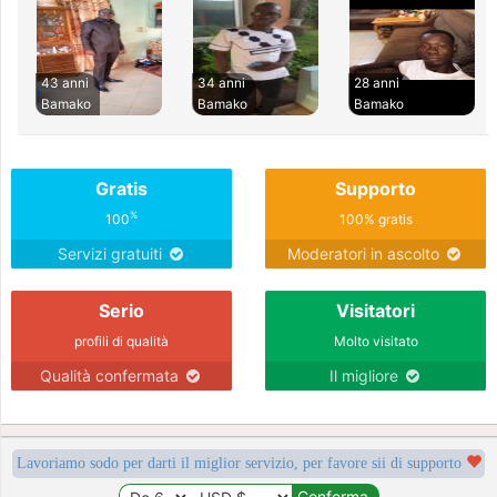
43 anni
34 anni
28 anni
Bamako
Bamako
Bamako
Gratis
Supporto
%
100
100% gratis
Servizi gratuiti
Moderatori in ascolto
Serio
Visitatori
profili di qualità
Molto visitato
Qualità confermata
Il migliore
Lavoriamo sodo per darti il miglior servizio, per favore sii di supporto