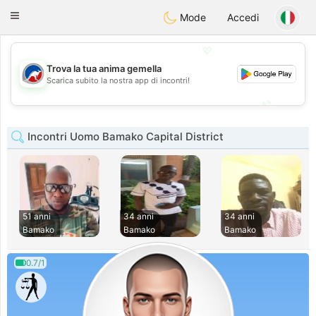
Australia
Chat
Toggle
Mode
Accedi
navigation
💖
Trova la tua anima gemella
💖
Scarica subito la nostra app di incontri!
💕
💕
Incontri Uomo Bamako Capital District
51 anni
34 anni
34 anni
Bamako
Bamako
Bamako
0.7/1