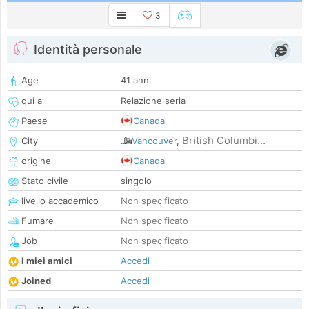
3
Identità personale
Age
41 anni
qui a
Relazione seria
Paese
Canada
British Columbi...
City
Vancouver
,
origine
Canada
Stato civile
singolo
livello accademico
Non specificato
Fumare
Non specificato
Job
Non specificato
I miei amici
Accedi
Joined
Accedi