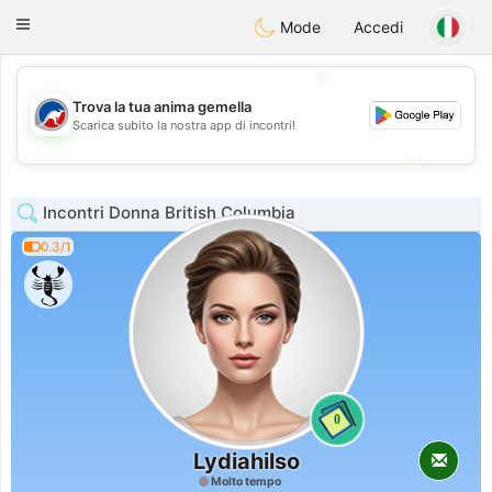
Australia
Chat
Toggle
Mode
Accedi
navigation
💖
Trova la tua anima gemella
💖
Scarica subito la nostra app di incontri!
💕
💕
Incontri Donna British Columbia
0.3/1
0
Lydiahilso
Molto tempo