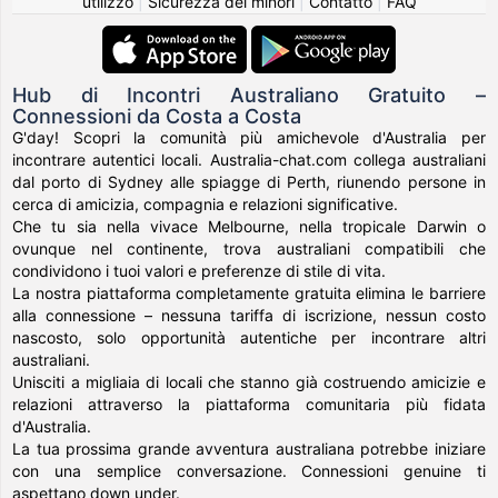
utilizzo
|
Sicurezza dei minori
|
Contatto
|
FAQ
Hub di Incontri Australiano Gratuito –
Connessioni da Costa a Costa
G'day! Scopri la comunità più amichevole d'Australia per
incontrare autentici locali. Australia-chat.com collega australiani
dal porto di Sydney alle spiagge di Perth, riunendo persone in
cerca di amicizia, compagnia e relazioni significative.
Che tu sia nella vivace Melbourne, nella tropicale Darwin o
ovunque nel continente, trova australiani compatibili che
condividono i tuoi valori e preferenze di stile di vita.
La nostra piattaforma completamente gratuita elimina le barriere
alla connessione – nessuna tariffa di iscrizione, nessun costo
nascosto, solo opportunità autentiche per incontrare altri
australiani.
Unisciti a migliaia di locali che stanno già costruendo amicizie e
relazioni attraverso la piattaforma comunitaria più fidata
d'Australia.
La tua prossima grande avventura australiana potrebbe iniziare
con una semplice conversazione. Connessioni genuine ti
aspettano down under.