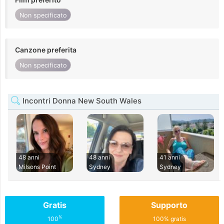
Non specificato
Canzone preferita
Non specificato
Incontri Donna New South Wales
48 anni
48 anni
41 anni
Milsons Point
Sydney
Sydney
Gratis
Supporto
%
100
100% gratis