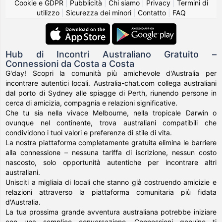
Cookie e GDPR
|
Pubblicità
|
Chi siamo
|
Privacy
|
Termini di
utilizzo
|
Sicurezza dei minori
|
Contatto
|
FAQ
Hub di Incontri Australiano Gratuito –
Connessioni da Costa a Costa
G'day! Scopri la comunità più amichevole d'Australia per
incontrare autentici locali. Australia-chat.com collega australiani
dal porto di Sydney alle spiagge di Perth, riunendo persone in
cerca di amicizia, compagnia e relazioni significative.
Che tu sia nella vivace Melbourne, nella tropicale Darwin o
ovunque nel continente, trova australiani compatibili che
condividono i tuoi valori e preferenze di stile di vita.
La nostra piattaforma completamente gratuita elimina le barriere
alla connessione – nessuna tariffa di iscrizione, nessun costo
nascosto, solo opportunità autentiche per incontrare altri
australiani.
Unisciti a migliaia di locali che stanno già costruendo amicizie e
relazioni attraverso la piattaforma comunitaria più fidata
d'Australia.
La tua prossima grande avventura australiana potrebbe iniziare
con una semplice conversazione. Connessioni genuine ti