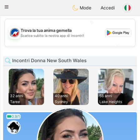
Australia
Chat
Toggle
Mode
Accedi
navigation
💖
Trova la tua anima gemella
💖
Scarica subito la nostra app di incontri!
💕
💕
Incontri Donna New South Wales
32 anni
40 anni
56 anni
Taree
Sydney
Lake Heights
0.9/1