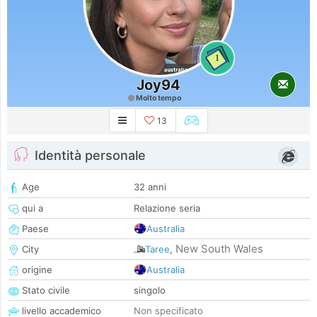
1
Joy94
Molto tempo
13
Identità personale
Age
32 anni
qui a
Relazione seria
Paese
Australia
New South Wales
City
Taree
,
origine
Australia
Stato civile
singolo
livello accademico
Non specificato