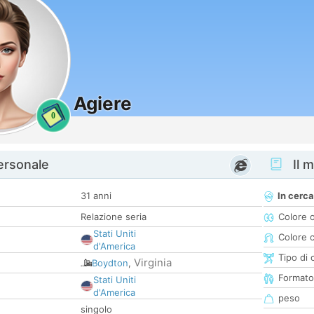
Agiere
0
personale
Il m
31 anni
In cerca
Relazione seria
Colore 
Stati Uniti
Colore c
d'America
Tipo di 
Virginia
Boydton
,
Formato
Stati Uniti
d'America
peso
singolo