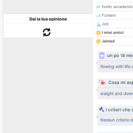
livello accademi
Fumare
Dai la tua opinione
Job
I miei amici
Joined
un po 'di me
flowing with life
Cosa mi asp
sraight and down
I criteri che
Nessun criterio 