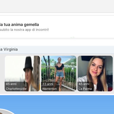
💖
la tua anima gemella
subito la nostra app di incontri!
💕
a Virginia
45 anni
33 anni
45 anni
Charlottesville
Warrenton
La Palma