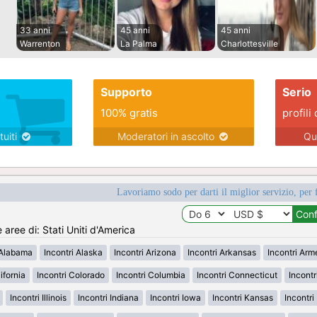
33 anni
45 anni
45 anni
Warrenton
La Palma
Charlottesville
Supporto
Serio
100% gratis
profili 
tuiti
Moderatori in ascolto
Qu
Lavoriamo sodo per darti il miglior servizio, per 
e aree di: Stati Uniti d'America
 Alabama
Incontri Alaska
Incontri Arizona
Incontri Arkansas
Incontri Ar
ifornia
Incontri Colorado
Incontri Columbia
Incontri Connecticut
Incont
Incontri Illinois
Incontri Indiana
Incontri Iowa
Incontri Kansas
Incontr