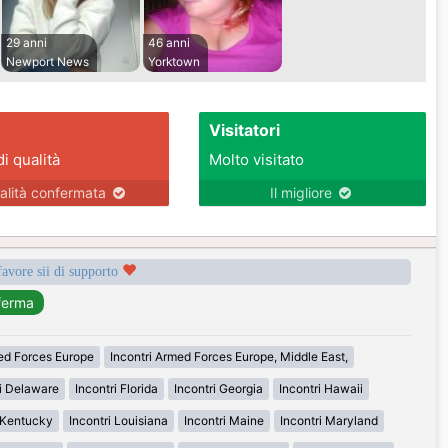
29 anni
46 anni
Newport News
Yorktown
Visitatori
di qualità
Molto visitato
alità confermata
Il migliore
favore sii di supporto
med Forces Europe
Incontri Armed Forces Europe, Middle East,
ri Delaware
Incontri Florida
Incontri Georgia
Incontri Hawaii
i Kentucky
Incontri Louisiana
Incontri Maine
Incontri Maryland