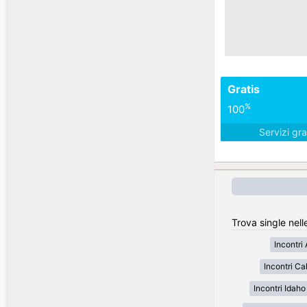
Gratis
%
100
Servizi gra
Trova single nell
Incontri
Incontri Cal
Incontri Idaho