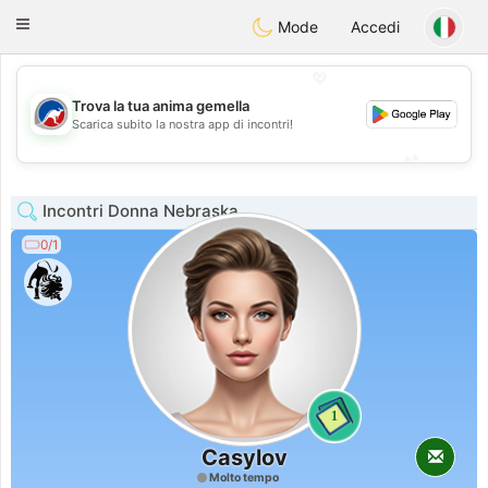
Australia
Chat
Toggle
Mode
Accedi
navigation
💖
Trova la tua anima gemella
💖
Scarica subito la nostra app di incontri!
💕
💕
Incontri Donna Nebraska
0/1
1
Casylov
Molto tempo