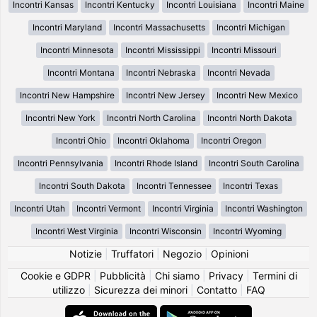
Incontri Kansas
Incontri Kentucky
Incontri Louisiana
Incontri Maine
Incontri Maryland
Incontri Massachusetts
Incontri Michigan
Incontri Minnesota
Incontri Mississippi
Incontri Missouri
Incontri Montana
Incontri Nebraska
Incontri Nevada
Incontri New Hampshire
Incontri New Jersey
Incontri New Mexico
Incontri New York
Incontri North Carolina
Incontri North Dakota
Incontri Ohio
Incontri Oklahoma
Incontri Oregon
Incontri Pennsylvania
Incontri Rhode Island
Incontri South Carolina
Incontri South Dakota
Incontri Tennessee
Incontri Texas
Incontri Utah
Incontri Vermont
Incontri Virginia
Incontri Washington
Incontri West Virginia
Incontri Wisconsin
Incontri Wyoming
Notizie
|
Truffatori
|
Negozio
|
Opinioni
Cookie e GDPR
|
Pubblicità
|
Chi siamo
|
Privacy
|
Termini di
utilizzo
|
Sicurezza dei minori
|
Contatto
|
FAQ