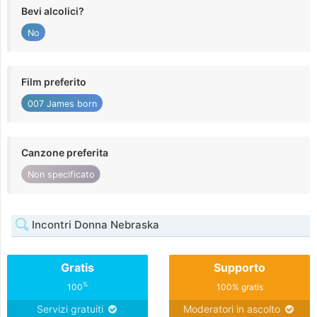
Bevi alcolici?
No
Film preferito
007 James born
Canzone preferita
Non specificato
Incontri Donna Nebraska
Gratis
Supporto
%
100
100% gratis
Servizi gratuiti
Moderatori in ascolto