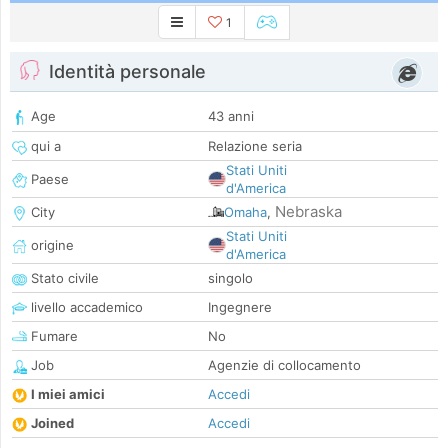
1
Identità personale
Age
43 anni
qui a
Relazione seria
Stati Uniti
Paese
d'America
Nebraska
City
Omaha
,
Stati Uniti
origine
d'America
Stato civile
singolo
livello accademico
Ingegnere
Fumare
No
Job
Agenzie di collocamento
I miei amici
Accedi
Joined
Accedi