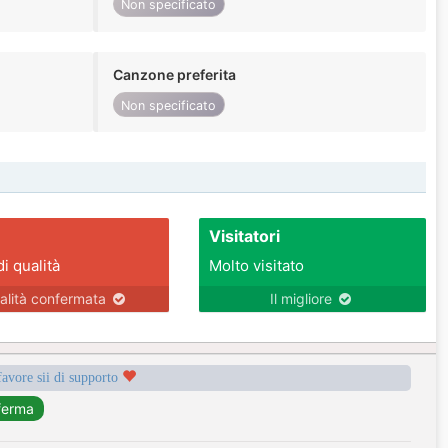
Non specificato
Canzone preferita
Non specificato
Visitatori
di qualità
Molto visitato
alità confermata
Il migliore
favore sii di supporto