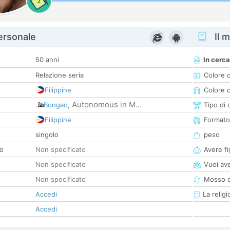
2
personale
Il m
50 anni
In cerca
Relazione seria
Colore 
Filippine
Colore c
Autonomous in M...
Bongao
,
Tipo di 
Filippine
Formato
singolo
peso
co
Non specificato
Avere fig
Non specificato
Vuoi ave
Non specificato
Mosso d
Accedi
La religi
Accedi