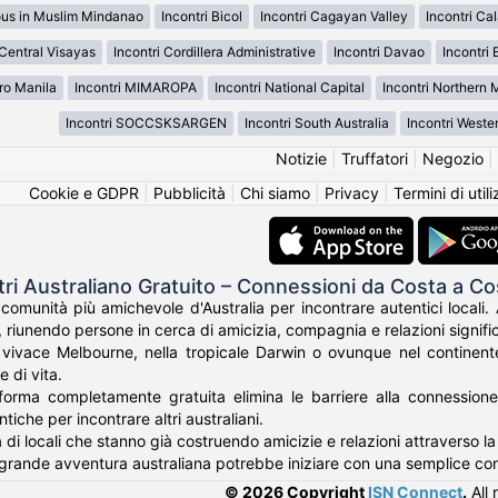
ous in Muslim Mindanao
Incontri Bicol
Incontri Cagayan Valley
Incontri Ca
 Central Visayas
Incontri Cordillera Administrative
Incontri Davao
Incontri 
ro Manila
Incontri MIMAROPA
Incontri National Capital
Incontri Northern
Incontri SOCCSKSARGEN
Incontri South Australia
Incontri Weste
Notizie
|
Truffatori
|
Negozio
|
Cookie e GDPR
|
Pubblicità
|
Chi siamo
|
Privacy
|
Termini di util
tri Australiano Gratuito – Connessioni da Costa a Co
 comunità più amichevole d'Australia per incontrare autentici locali.
 riunendo persone in cerca di amicizia, compagnia e relazioni signific
 vivace Melbourne, nella tropicale Darwin o ovunque nel continente,
e di vita.
forma completamente gratuita elimina le barriere alla connessione
tiche per incontrare altri australiani.
ia di locali che stanno già costruendo amicizie e relazioni attraverso l
grande avventura australiana potrebbe iniziare con una semplice co
© 2026 Copyright
ISN Connect
.
All 