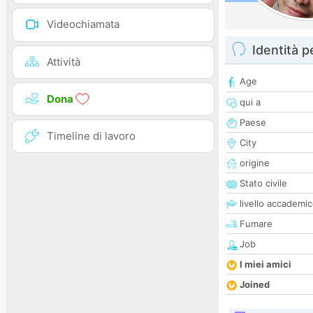
Videochiamata
Identità 
Attività
Age
Dona
qui a
Paese
Timeline di lavoro
City
origine
Stato civile
livello accademi
Fumare
Job
I miei amici
Joined