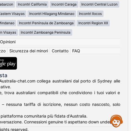
labarzon
Incontri California
Incontri Caraga
Incontri Central Luzon
Eastern Visayas
Incontri Hilagang Mindanao
Incontri Ilocos
 Mindanao
Incontri Península de Zamboanga
Incontri Region XII
rn Visayas
Incontri Zamboanga Peninsula
Opinioni
izzo
|
Sicurezza dei minori
|
Contatto
|
FAQ
sta
 Australia-chat.com collega australiani dal porto di Sydney alle
ative.
 trova australiani compatibili che condividono i tuoi valori e
 – nessuna tariffa di iscrizione, nessun costo nascosto, solo
a piattaforma comunitaria più fidata d'Australia.
Assistance
nversazione. Connessioni genuine ti aspettano down under.
rights reserved.