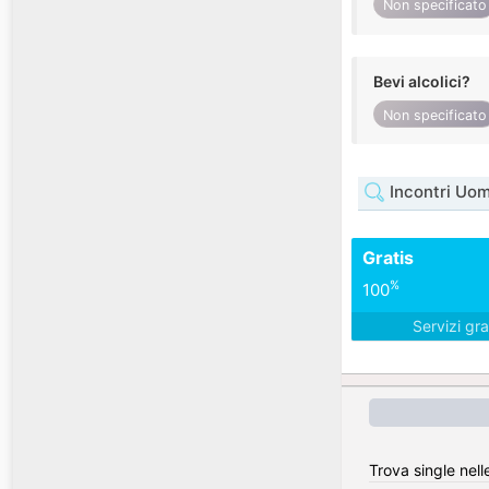
Non specificato
Bevi alcolici?
Non specificato
Incontri Uo
Gratis
%
100
Servizi gra
Trova single nelle