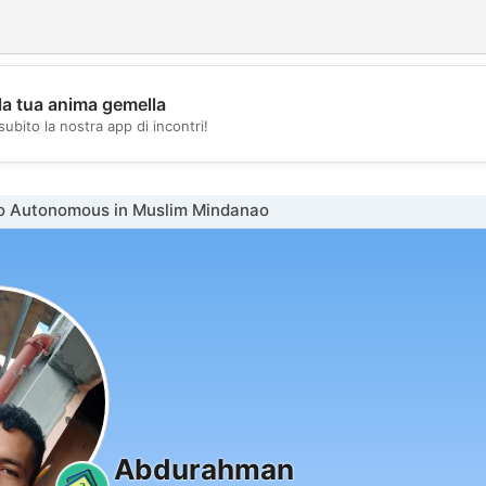
la tua anima gemella
💖
subito la nostra app di incontri!
💕
o Autonomous in Muslim Mindanao
Abdurahman