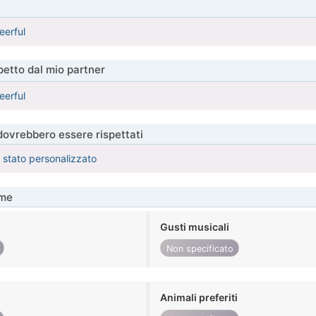
eerful
etto dal mio partner
eerful
 dovrebbero essere rispettati
è stato personalizzato
me
Gusti musicali
Non specificato
Animali preferiti