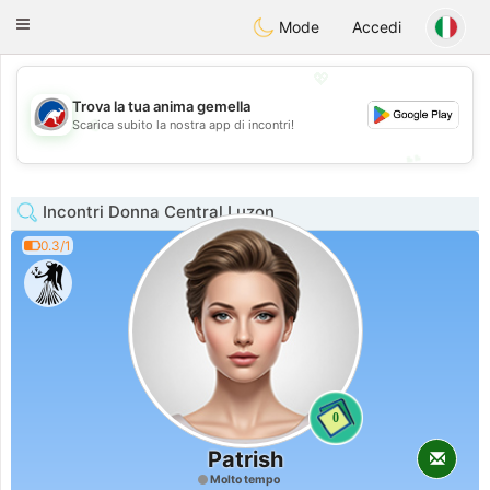
Australia
Chat
Toggle
Mode
Accedi
navigation
💖
Trova la tua anima gemella
💖
Scarica subito la nostra app di incontri!
💕
💕
Incontri Donna Central Luzon
0.3/1
0
Patrish
Molto tempo