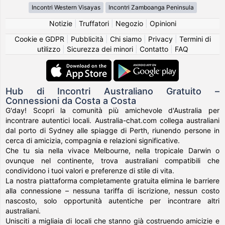
Incontri Western Visayas
Incontri Zamboanga Peninsula
Notizie
|
Truffatori
|
Negozio
|
Opinioni
Cookie e GDPR
|
Pubblicità
|
Chi siamo
|
Privacy
|
Termini di
utilizzo
|
Sicurezza dei minori
|
Contatto
|
FAQ
Hub di Incontri Australiano Gratuito –
Connessioni da Costa a Costa
G'day! Scopri la comunità più amichevole d'Australia per
incontrare autentici locali. Australia-chat.com collega australiani
dal porto di Sydney alle spiagge di Perth, riunendo persone in
cerca di amicizia, compagnia e relazioni significative.
Che tu sia nella vivace Melbourne, nella tropicale Darwin o
ovunque nel continente, trova australiani compatibili che
condividono i tuoi valori e preferenze di stile di vita.
La nostra piattaforma completamente gratuita elimina le barriere
alla connessione – nessuna tariffa di iscrizione, nessun costo
nascosto, solo opportunità autentiche per incontrare altri
australiani.
Unisciti a migliaia di locali che stanno già costruendo amicizie e