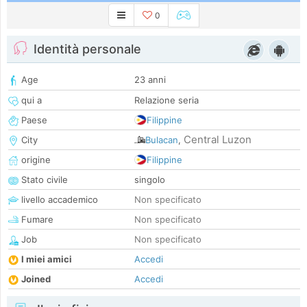
0
Identità personale
Age
23 anni
qui a
Relazione seria
Paese
Filippine
Central Luzon
City
Bulacan
,
origine
Filippine
Stato civile
singolo
livello accademico
Non specificato
Fumare
Non specificato
Job
Non specificato
I miei amici
Accedi
Joined
Accedi