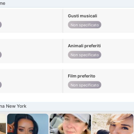
me
Gusti musicali
Non specificato
Animali preferiti
Non specificato
Film preferito
Non specificato
nna New York