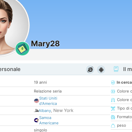
Mary28
0
personale
Il m
19 anni
In cerca
Relazione seria
Colore 
Stati Uniti
Colore c
d'America
Tipo di 
New York
Albany
,
Formato
Samoa
Americane
peso
singolo