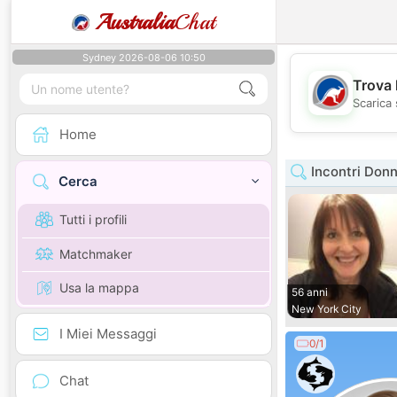
Australia
Chat
Sydney 2026-08-06 10:50
Trova 
Scarica 
Home
Incontri Don
Cerca
Tutti i profili
Matchmaker
Usa la mappa
56 anni
New York City
I Miei Messaggi
0/1
Chat