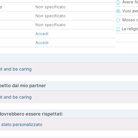
Avere fig
co
Non specificato
Vuoi ave
Non specificato
Mosso d
Non specificato
La religi
Accedi
Accedi
ht and be caring
etto dal mio partner
ht and be caring
 dovrebbero essere rispettati
è stato personalizzato