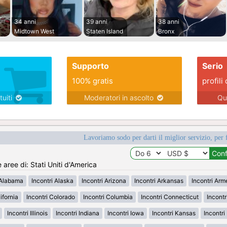
34 anni
39 anni
38 anni
Midtown West
Staten Island
Bronx
Supporto
Serio
100% gratis
profili 
tuiti
Moderatori in ascolto
Qu
Lavoriamo sodo per darti il miglior servizio, per 
e aree di: Stati Uniti d'America
 Alabama
Incontri Alaska
Incontri Arizona
Incontri Arkansas
Incontri Ar
ifornia
Incontri Colorado
Incontri Columbia
Incontri Connecticut
Incont
Incontri Illinois
Incontri Indiana
Incontri Iowa
Incontri Kansas
Incontr