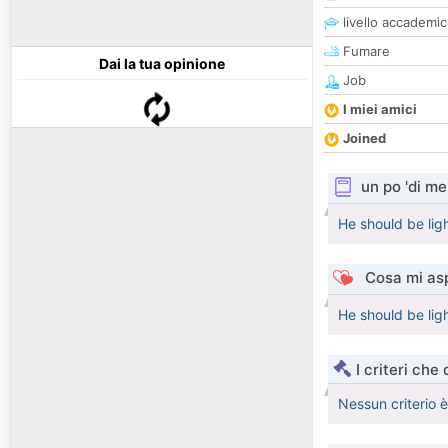
livello accademi
Fumare
Dai la tua opinione
Job
I miei amici
Joined
un po 'di me
He should be lig
Cosa mi asp
He should be lig
I criteri che
Nessun criterio 