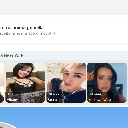
la tua anima gemella
💖
subito la nostra app di incontri!
💕
na New York
31 anni
38 anni
34 anni
Albany
Bronx
Midtown West