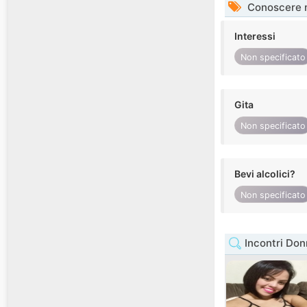
Conoscere 
Interessi
Non specificato
Gita
Non specificato
Bevi alcolici?
Non specificato
Incontri Do