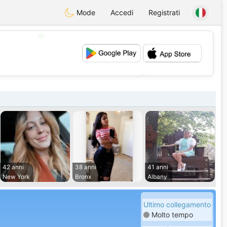
Mode
Accedi
Registrati
💖
💕
42 anni
38 anni
41 anni
New York
Bronx
Albany
Ultimo collegamento
Molto tempo