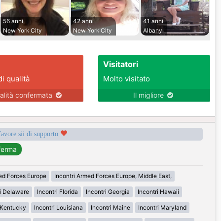
56 anni
42 anni
41 anni
New York City
New York City
Albany
Visitatori
di qualità
Molto visitato
alità confermata
Il migliore
favore sii di supporto
med Forces Europe
Incontri Armed Forces Europe, Middle East,
ri Delaware
Incontri Florida
Incontri Georgia
Incontri Hawaii
i Kentucky
Incontri Louisiana
Incontri Maine
Incontri Maryland