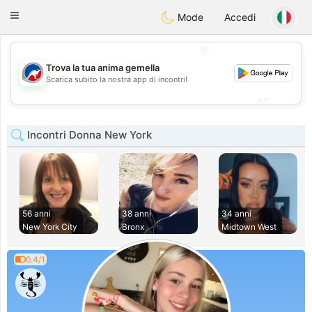
Australia
Chat
Toggle
Mode
Accedi
navigation
💖
Trova la tua anima gemella
💖
Scarica subito la nostra app di incontri!
💕
💕
Incontri Donna New York
56 anni
38 anni
34 anni
New York City
Bronx
Midtown West
0.4/1