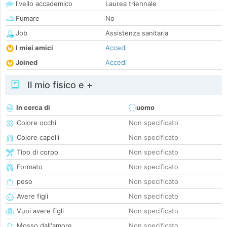
livello accademico
Laurea triennale
Fumare
No
Job
Assistenza sanitaria
I miei amici
Accedi
Joined
Accedi
Il mio fisico e +
In cerca di
uomo
Colore occhi
Non specificato
Colore capelli
Non specificato
Tipo di corpo
Non specificato
Formato
Non specificato
peso
Non specificato
Avere figli
Non specificato
Vuoi avere figli
Non specificato
Mosso dall'amore
Non specificato