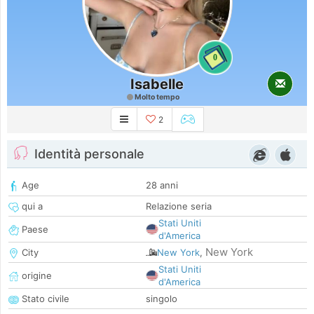
0
Isabelle
Molto tempo
2
Identità personale
Age
28 anni
qui a
Relazione seria
Stati Uniti
Paese
d'America
New York
City
New York
,
Stati Uniti
origine
d'America
Stato civile
singolo