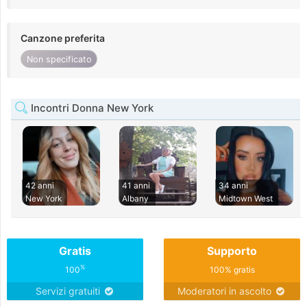
Canzone preferita
Non specificato
Incontri Donna New York
42 anni
41 anni
34 anni
New York
Albany
Midtown West
Gratis
Supporto
%
100
100% gratis
Servizi gratuiti
Moderatori in ascolto