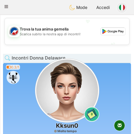
Australia
Chat
Toggle
Mode
Accedi
navigation
💖
Trova la tua anima gemella
💖
Scarica subito la nostra app di incontri!
💕
💕
Incontri Donna Delaware
0.3/1
0
Kksun0
Molto tempo