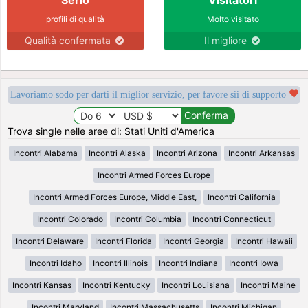
profili di qualità
Molto visitato
Qualità confermata
Il migliore
Lavoriamo sodo per darti il miglior servizio, per favore sii di supporto
Trova single nelle aree di: Stati Uniti d'America
Incontri Alabama
Incontri Alaska
Incontri Arizona
Incontri Arkansas
Incontri Armed Forces Europe
Incontri Armed Forces Europe, Middle East,
Incontri California
Incontri Colorado
Incontri Columbia
Incontri Connecticut
Incontri Delaware
Incontri Florida
Incontri Georgia
Incontri Hawaii
Incontri Idaho
Incontri Illinois
Incontri Indiana
Incontri Iowa
Incontri Kansas
Incontri Kentucky
Incontri Louisiana
Incontri Maine
Incontri Maryland
Incontri Massachusetts
Incontri Michigan