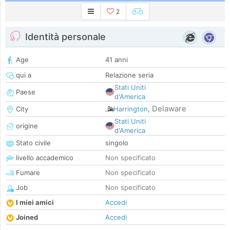
2
Identità personale
Age
41 anni
qui a
Relazione seria
Stati Uniti
Paese
d'America
Delaware
City
Harrington
,
Stati Uniti
origine
d'America
Stato civile
singolo
livello accademico
Non specificato
Fumare
Non specificato
Job
Non specificato
I miei amici
Accedi
Joined
Accedi