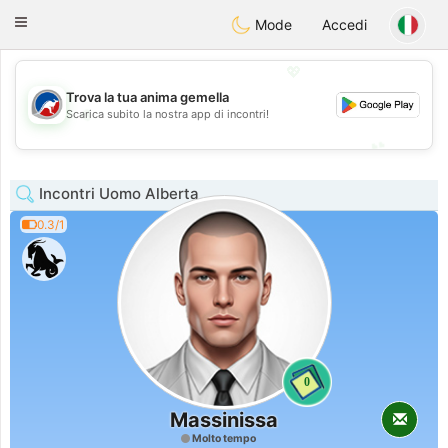
Australia
Chat
Toggle
Mode
Accedi
navigation
💖
Trova la tua anima gemella
💖
Scarica subito la nostra app di incontri!
💕
💕
Incontri Uomo Alberta
0.3/1
0
Massinissa
Molto tempo