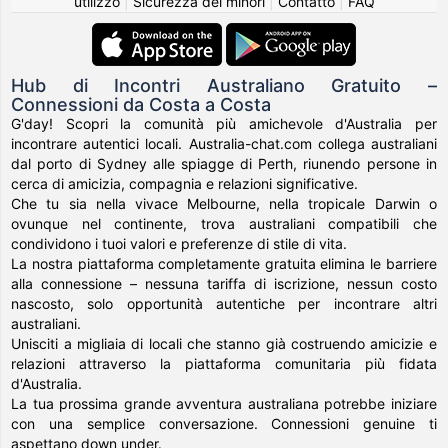
utilizzo
|
Sicurezza dei minori
|
Contatto
|
FAQ
Hub di Incontri Australiano Gratuito –
Connessioni da Costa a Costa
G'day! Scopri la comunità più amichevole d'Australia per
incontrare autentici locali. Australia-chat.com collega australiani
dal porto di Sydney alle spiagge di Perth, riunendo persone in
cerca di amicizia, compagnia e relazioni significative.
Che tu sia nella vivace Melbourne, nella tropicale Darwin o
ovunque nel continente, trova australiani compatibili che
condividono i tuoi valori e preferenze di stile di vita.
La nostra piattaforma completamente gratuita elimina le barriere
alla connessione – nessuna tariffa di iscrizione, nessun costo
nascosto, solo opportunità autentiche per incontrare altri
australiani.
Unisciti a migliaia di locali che stanno già costruendo amicizie e
relazioni attraverso la piattaforma comunitaria più fidata
d'Australia.
La tua prossima grande avventura australiana potrebbe iniziare
con una semplice conversazione. Connessioni genuine ti
aspettano down under.