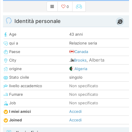
0
Identità personale
Age
43 anni
qui a
Relazione seria
Paese
Canada
Alberta
City
Brooks
,
origine
Algeria
Stato civile
singolo
livello accademico
Non specificato
Fumare
Non specificato
Job
Non specificato
I miei amici
Accedi
Joined
Accedi