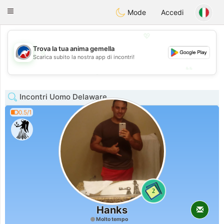
Australia
Chat
Toggle
Mode
Accedi
navigation
💖
Trova la tua anima gemella
💖
Scarica subito la nostra app di incontri!
💕
💕
Incontri Uomo Delaware
0.5/1
2
Hanks
Molto tempo