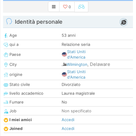
0
Identità personale
Age
53 anni
qui a
Relazione seria
Stati Uniti
Paese
d'America
Delaware
City
Wilmington
,
Stati Uniti
origine
d'America
Stato civile
Divorziato
livello accademico
Laurea magistrale
Fumare
No
Job
Non specificato
I miei amici
Accedi
Joined
Accedi